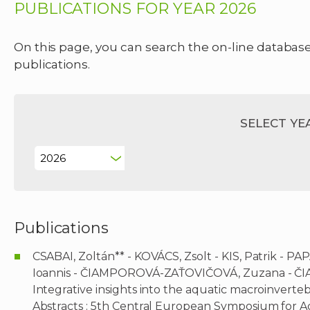
PUBLICATIONS FOR YEAR 2026
On this page, you can search the on-line database 
publications.
SELECT YE
Publications
CSABAI, Zoltán** - KOVÁCS, Zsolt - KIS, Patrik 
Ioannis - ČIAMPOROVÁ-ZAŤOVIČOVÁ, Zuzana - ČIAM
Integrative insights into the aquatic macroinverteb
Abstracts : 5th Central European Symposium for A