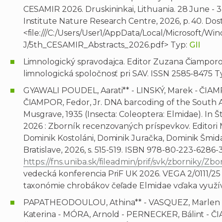
CESAMIR 2026. Druskininkai, Lithuania. 28 June - 3 J
Institute Nature Research Centre, 2026, p. 40. Do
<file:///C:/Users/User1/AppData/Local/Microsoft
J/5th_CESAMIR_Abstracts_2026.pdf> Typ:
GII
Limnologický spravodajca. Editor Zuzana Čiamporov
limnologická spoločnosť pri SAV. ISSN 2585-8475 T
GYAWALI POUDEL, Aarati** - LINSKÝ, Marek - Č
ČIAMPOR, Fedor, Jr. DNA barcoding of the South A
Musgrave, 1935 (Insecta: Coleoptera: Elmidae). In 
2026 : Zborník recenzovaných príspevkov. Editori 
Dominik Kostoláni, Dominik Juračka, Dominik Šmida
Bratislave, 2026, s. 515-519. ISBN 978-80-223-6286
https://fns.uniba.sk/fileadmin/prif/svk/zborniky/
vedecká konferencia PriF UK 2026. VEGA 2/0111/25 :
taxonómie chrobákov čeľade Elmidae vďaka využí
PAPATHEODOULOU, Athina** - VASQUEZ, Marlen In
Katerina - MÓRA, Arnold - PERNECKER, Bálint -