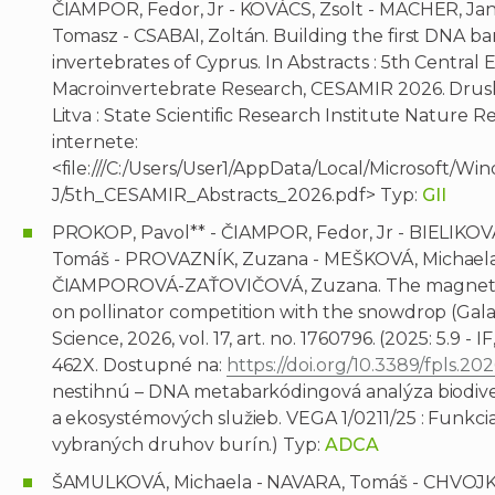
ČIAMPOR, Fedor, Jr - KOVÁCS, Zsolt - MACHER, Jan-
Tomasz - CSABAI, Zoltán. Building the first DNA ba
invertebrates of Cyprus. In Abstracts : 5th Centr
Macroinvertebrate Research, CESAMIR 2026. Druskini
Litva : State Scientific Research Institute Nature 
internete:
<file:///C:/Users/User1/AppData/Local/Microsoft
J/5th_CESAMIR_Abstracts_2026.pdf> Typ:
GII
PROKOP, Pavol** - ČIAMPOR, Fedor, Jr - BIELIKOVA
Tomáš - PROVAZNÍK, Zuzana - MEŠKOVÁ, Michaela 
ČIAMPOROVÁ-ZAŤOVIČOVÁ, Zuzana. The magnet specie
on pollinator competition with the snowdrop (Galanth
Science, 2026, vol. 17, art. no. 1760796. (2025: 5.9 - IF
462X. Dostupné na:
https://doi.org/10.3389/fpls.20
nestihnú – DNA metabarkódingová analýza biodiver
a ekosystémových služieb. VEGA 1/0211/25 : Funkc
vybraných druhov burín.) Typ:
ADCA
ŠAMULKOVÁ, Michaela - NAVARA, Tomáš - CHVOJ