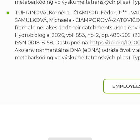
metabarkóding vo výskume tatranských plies.) Ty
TUHRINOVÁ, Kornélia - ČIAMPOR, Fedor, Jr** - VA
ŠAMULKOVÁ, Michaela - ČIAMPOROVÁ-ZAŤOVIČOVÁ, 
from alpine lakes and their catchments using env
Hydrobiologia, 2026, vol. 853, no. 2, pp. 489-505. (202
ISSN 0018-8158. Dostupné na:
https://doi.org/10.
Ako environmentálna DNA (eDNA) odráža život v al
metabarkóding vo výskume tatranských plies.) Ty
EMPLOYEE