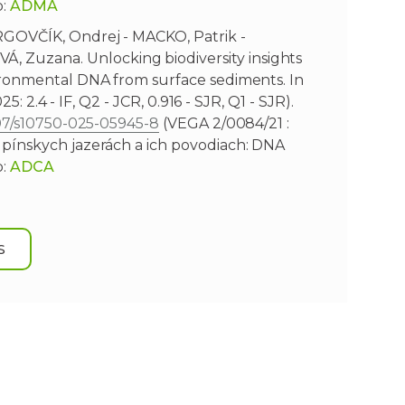
p:
ADMA
RGOVČÍK, Ondrej - MACKO, Patrik -
Zuzana. Unlocking biodiversity insights
ironmental DNA from surface sediments. In
5: 2.4 - IF, Q2 - JCR, 0.916 - SJR, Q1 - SJR).
1007/s10750-025-05945-8
(VEGA 2/0084/21 :
pínskych jazerách a ich povodiach: DNA
p:
ADCA
S