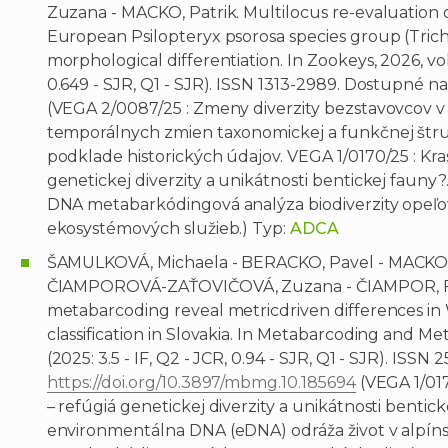
Zuzana - MACKO, Patrik. Multilocus re-evaluation o
European Psilopteryx psorosa species group (Trich
morphological differentiation. In Zookeys, 2026, vol. 
0.649 - SJR, Q1 - SJR). ISSN 1313-2989. Dostupné na
(VEGA 2/0087/25 : Zmeny diverzity bezstavovcov v
temporálnych zmien taxonomickej a funkčnej štru
podklade historických údajov. VEGA 1/0170/25 : K
genetickej diverzity a unikátnosti bentickej fauny
DNA metabarkódingová analýza biodiverzity opeľov
ekosystémových služieb.) Typ:
ADCA
ŠAMULKOVÁ, Michaela - BERACKO, Pavel - MACKO, 
ČIAMPOROVÁ-ZAŤOVIČOVÁ, Zuzana - ČIAMPOR, Fed
metabarcoding reveal metricdriven differences i
classification in Slovakia. In Metabarcoding and Me
(2025: 3.5 - IF, Q2 - JCR, 0.94 - SJR, Q1 - SJR). ISS
https://doi.org/10.3897/mbmg.10.185694
(VEGA 1/01
– refúgiá genetickej diverzity a unikátnosti bentic
environmentálna DNA (eDNA) odráža život v alpíns