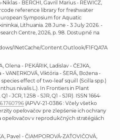
Niklas - BERCHI, Gavril Marius - REWICZ,
rcode reference library for freshwater
al European Symposium for Aquatic
nkai, Lithuania. 28 June - 3 July 2026. -
Research Centre, 2026, p. 98. Dostupné na
/Windows/INetCache/Content.Outlook/F1FQA7A
, Olena - PEKÁRIK, Ladislav - ČEJKA,
- VANERKOVÁ, Viktória - ŠERÁ, Božena -
s effect of two-leaf squill (Scilla spp.)
us nivalis L.). In Frontiers in Plant
, Q1 - JCR, 1.258 - SJR, Q1 - SJR). ISSN 1664-
26.1760796
(APVV-21-0386 : Včely všetko
zity opeľovačov pre zlepšenie ich ochrany
ia opeľovačov v reprodukčných stratégiách
KA, Pavel - ČIAMPOROVÁ-ZAŤOVIČOVÁ,