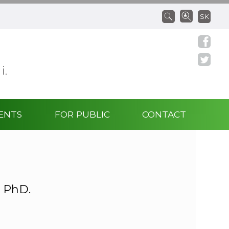
SK
 i.
ENTS
FOR PUBLIC
CONTACT
 PhD.