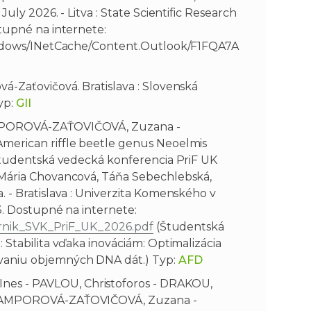
uly 2026. - Litva : State Scientific Research
stupné na internete:
/Windows/INetCache/Content.Outlook/F1FQA7A
á-Zaťovičová. Bratislava : Slovenská
yp:
GII
IAMPOROVÁ-ZAŤOVIČOVÁ, Zuzana -
merican riffle beetle genus Neoelmis
Študentská vedecká konferencia PriF UK
Mária Chovancová, Táňa Sebechlebská,
. - Bratislava : Univerzita Komenského v
-3. Dostupné na internete:
Zbornik_SVK_PriF_UK_2026.pdf
(Študentská
 Stabilita vďaka inováciám: Optimalizácia
vaniu objemných DNA dát.) Typ:
AFD
es - PAVLOU, Christoforos - DRAKOU,
 ČIAMPOROVÁ-ZAŤOVIČOVÁ, Zuzana -