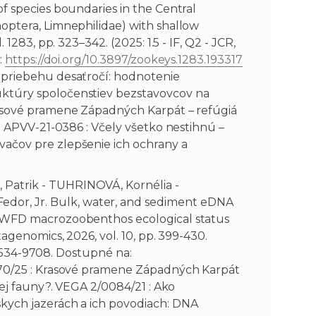
f species boundaries in the Central
optera, Limnephilidae) with shallow
1283, pp. 323–342. (2025: 1.5 - IF, Q2 - JCR,
:
https://doi.org/10.3897/zookeys.1283.193317
 priebehu desaťročí: hodnotenie
ktúry spoločenstiev bezstavovcov na
rasové pramene Západných Karpát – refúgiá
?. APVV-21-0386 : Včely všetko nestihnú –
ačov pre zlepšenie ich ochrany a
Patrik - TUHRINOVÁ, Kornélia -
or, Jr. Bulk, water, and sediment eDNA
n WFD macrozoobenthos ecological status
tagenomics, 2026, vol. 10, pp. 399-430.
N 2534-9708. Dostupné na:
70/25 : Krasové pramene Západných Karpát
kej fauny?. VEGA 2/0084/21 : Ako
kych jazerách a ich povodiach: DNA