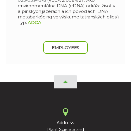
025-05945-8
(VEGA 2/0084/21 : Ako
environmentálna DNA (eDNA) odráža život v
alpínskych jazerách a ich povodiach: DNA
metabarkóding vo výskume tatranských plies.)
Typ:
ADCA
EMPLOYEES
Address
Plant Science and