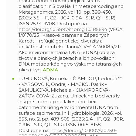
macrozoobenthos ecological status
classification in Slovakia. In Metabarcoding and
Metagenomics, 2026, vol. 10, pp. 399-430.
(2025: 3.5 - IF, Q2 - JCR, 0.94 - SJR, Q1 - SJR).
ISSN 2534-9708. Dostupné na:
https://doi.org/10.3897/mbmg.10.185694
(VEGA
1/0170/25 : Krasové pramene Západných
Karpát – refúgiá genetickej diverzity a
unikátnosti bentickej fauny?. VEGA 2/0084/21 :
Ako environmentálna DNA (eDNA) odráža
život v alpínskych jazerách a ich povodiach:
DNA metabarkóding vo výskume tatranských
plies.) Typ:
ADMA
TUHRINOVÁ, Kornélia - ČIAMPOR, Fedor, Jr**
- VARGOVČÍK, Ondrej - MACKO, Patrik -
ŠAMULKOVÁ, Michaela - ČIAMPOROVÁ-
ZAŤOVIČOVÁ, Zuzana. Unlocking biodiversity
insights from alpine lakes and their
catchments using environmental DNA from
surface sediments. In Hydrobiologia, 2026, vol.
853, no. 2, pp. 489-505. (2025: 2.4 - IF, Q2 - JCR,
0.916 - SJR, Q1 - SJR). ISSN 0018-8158.
Dostupné na:
https://doi.org/10.1007/s10750-