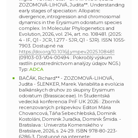
ZOZOMOVÁ-LIHOVÁ, Judita**. Understanding
early stages of speciation: Allopatric
divergence, introgression and chromosomal
dynamics in the Erysimum odoratum species
complex. In Molecular Phylogenetics and
Evolution, 2026, vol. 214, art. no. 108481. (2025:
4 - IF, Q1 - JCR, 1.277 - SJR, Q1 - SJR). ISSN 1055-
7903. Dostupné na:
https://doi.org/10.1016/j.ympev.2025.108481
(09103-03-V04-00494 : Pokročilý výskum
rastlín prostredníctvom analýzy údajov NGS.)
Typ:
ADCA
BAČÁK, Richard** - ZOZOMOVÁ-LIHOVÁ,
Judita - ŠLENKER, Marek. Variabilita a evolúcia
balkánskych druhov zo skupiny Erysimum
odoratum (Brassicaceae). In Študentská
vedecká konferencia PriF UK 2026 : Zborník
recenzovaných príspevkov. Editori Mária
Chovancová, Táňa Sebechlebská, Dominik
Kostoláni, Dominik Juračka, Dominik Šmida. -
Bratislava : Univerzita Komenského v
Bratislave, 2026, s. 24-29. ISBN 978-80-223-
6286-3. Dostupné na internete: