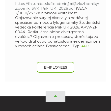
https://fns.uniba.sk/fileadmin/prif/svk/zborniky/
Zbornik_SVK_PriF_UK_2026.pdf
(VEGA
2/0010/25 : Za hranicou viditeľnosti:
Objavovanie skrytej diverzity a nedávnej
speciácie pomocou fylogenomiky. Študentská
vedecká konferencia PriF UK 2026. APVV-21-
0044 : Retikulátna alebo divergentná
evolúcia? Objasnenie procesov, ktoré stoja za
veľkou druhovou bohatosťou a endemizmom
v rodoch čeľade Brassicaceae.) Typ:
AFD
EMPLOYEES