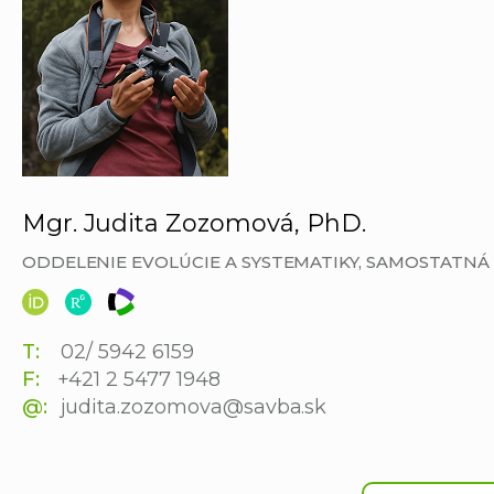
Mgr. Judita Zozomová, PhD.
ODDELENIE EVOLÚCIE A SYSTEMATIKY, SAMOSTATN
T:
02/ 5942 6159
F:
+421 2 5477 1948
@:
judita.zozomova@savba.sk