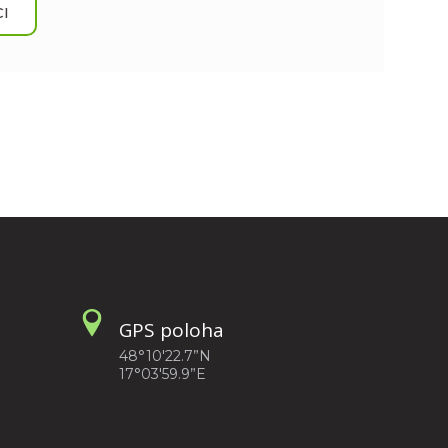
I
GPS poloha
48°10'22.7”N
17°03'59.9”E