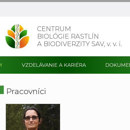
CENTRUM
BIOLÓGIE RASTLÍN
A BIODIVERZITY SAV,
v. v. i.
M
VZDELÁVANIE A KARIÉRA
DOKUME
Pracovníci