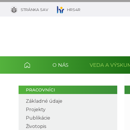
STRÁNKA SAV
HRS4R
O NÁS
VEDA A VÝSKU
PRACOVNÍCI
Základné údaje
Projekty
Publikácie
Životopis