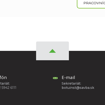
PRACOVNÍC
fón
E-mail
tariát:
Sekretariát:
2 5942 6111
botuinst@savba.sk