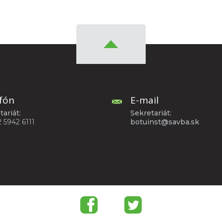
fón
E-mail
tariát:
Sekretariát:
2 5942 6111
botuinst@savba.sk