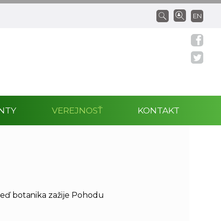
EN
NTY
VEREJNOSŤ
KONTAKT
keď botanika zažije Pohodu