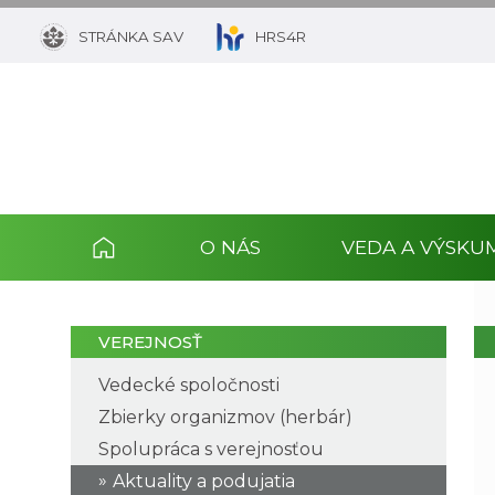
STRÁNKA SAV
HRS4R
O NÁS
VEDA A VÝSKU
VEREJNOSŤ
Vedecké spoločnosti
Zbierky organizmov (herbár)
Spolupráca s verejnosťou
Aktuality a podujatia