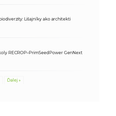
odiverzity: Lišajníky ako architekti
j školy RECROP–PrimSeedPower GenNext
Ďalej »