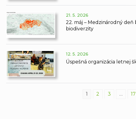
21. 5. 2026
22. máj – Medzinárodný deň bi
biodiverzity
12. 5. 2026
Úspešná organizácia letne
1
2
3
…
17