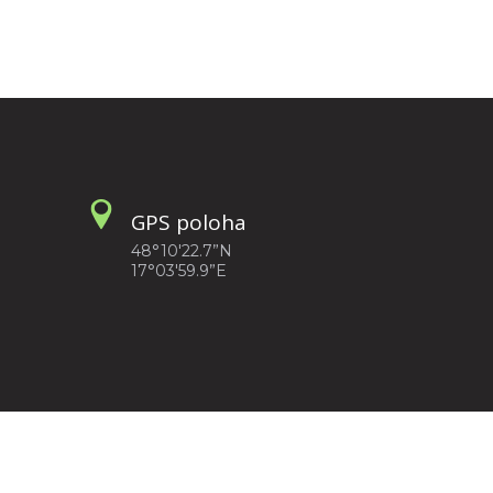
GPS poloha
48°10'22.7”N
17°03'59.9”E