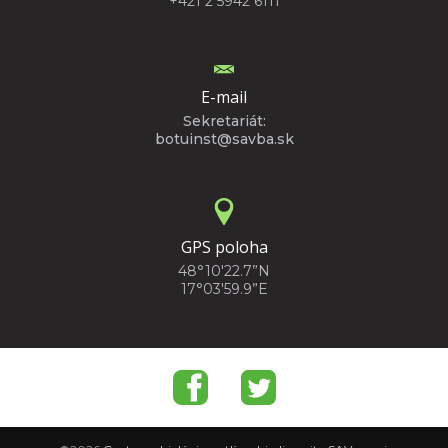
+421 2 5942 6111
E-mail
Sekretariát:
botuinst@savba.sk
GPS poloha
48°10'22.7”N
17°03'59.9”E