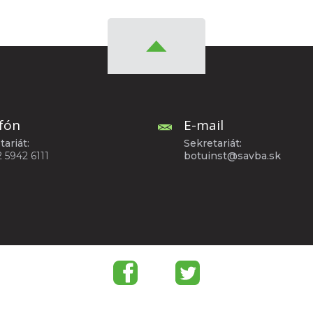
fón
E-mail
tariát:
Sekretariát:
2 5942 6111
botuinst@savba.sk