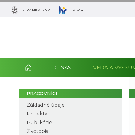
STRÁNKA SAV
HRS4R
O NÁS
VEDA A VÝSKU
PRACOVNÍCI
Základné údaje
Projekty
Publikácie
Životopis