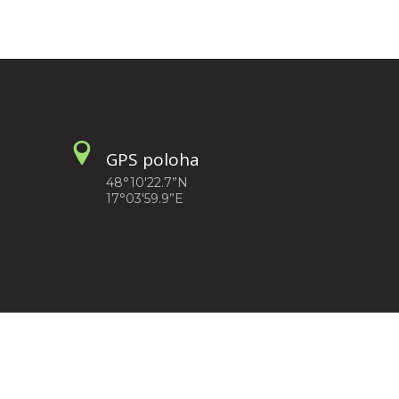
GPS poloha
48°10'22.7”N
17°03'59.9”E