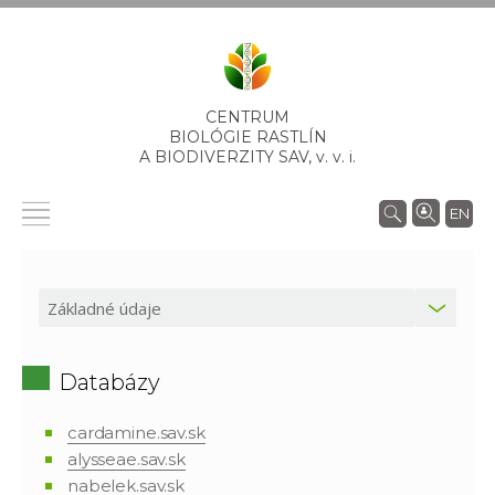
CENTRUM
BIOLÓGIE RASTLÍN
A BIODIVERZITY SAV,
v. v. i.
EN
Databázy
cardamine.sav.sk
alysseae.sav.sk
nabelek.sav.sk