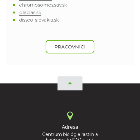
chromosomes.sav.sk
pladias.sk
dissco-slovakia.sk
PRACOVNÍCI
Adresa
Centrum biológie rastlín a
biodiverzity SAV, v. v. i.