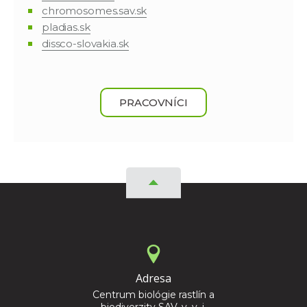
chromosomes.sav.sk
pladias.sk
dissco-slovakia.sk
PRACOVNÍCI
Adresa
Centrum biológie rastlín a
biodiverzity SAV, v. v. i.