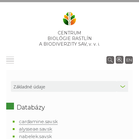
CENTRUM
BIOLÓGIE RASTLÍN
A BIODIVERZITY SAV,
v. v. i.
EN
Databázy
cardamine.sav.sk
alysseae.sav.sk
nabelek.sav.sk