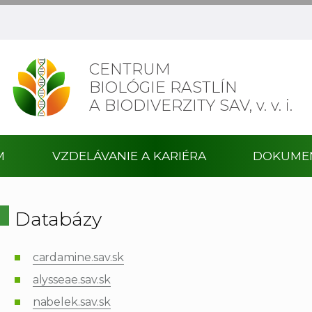
CENTRUM
BIOLÓGIE RASTLÍN
A BIODIVERZITY SAV,
v. v. i.
M
VZDELÁVANIE A KARIÉRA
DOKUME
Databázy
cardamine.sav.sk
alysseae.sav.sk
nabelek.sav.sk