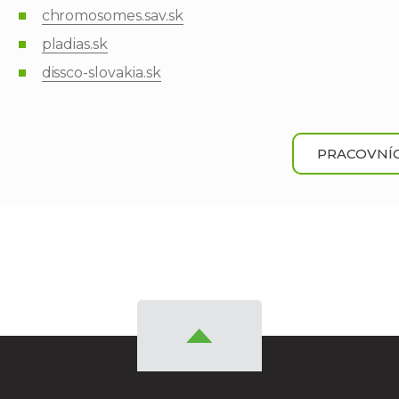
chromosomes.sav.sk
pladias.sk
dissco-slovakia.sk
PRACOVNÍC