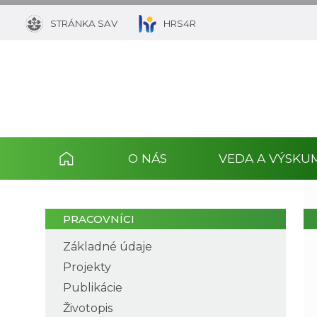
STRÁNKA SAV
HRS4R
O NÁS
VEDA A VÝSKU
PRACOVNÍCI
Základné údaje
Projekty
Publikácie
Životopis