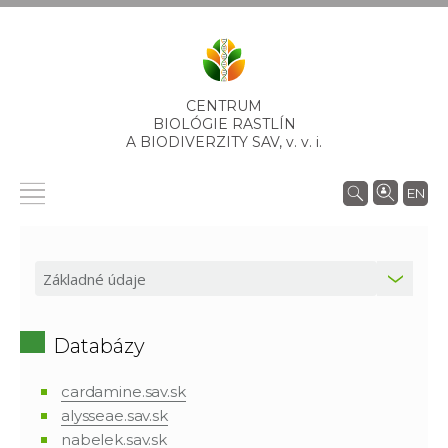
CENTRUM
BIOLÓGIE RASTLÍN
A BIODIVERZITY SAV,
v. v. i.
EN
Databázy
cardamine.sav.sk
alysseae.sav.sk
nabelek.sav.sk