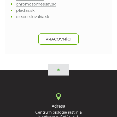
chromosomes.sav.sk
pladias.sk
dissco-slovakia.sk
PRACOVNÍCI
Adresa
Centrum biológie rastlín a
biodiverzity SAV, v. v. i.