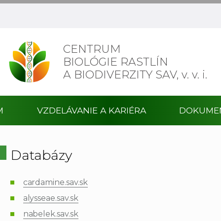
CENTRUM
BIOLÓGIE RASTLÍN
A BIODIVERZITY SAV,
v. v. i.
M
VZDELÁVANIE A KARIÉRA
DOKUME
Databázy
cardamine.sav.sk
alysseae.sav.sk
nabelek.sav.sk