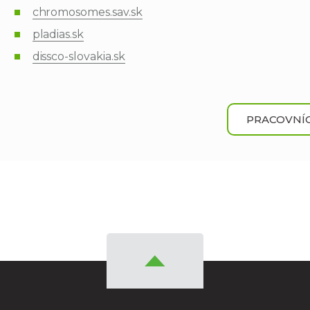
chromosomes.sav.sk
pladias.sk
dissco-slovakia.sk
PRACOVNÍC