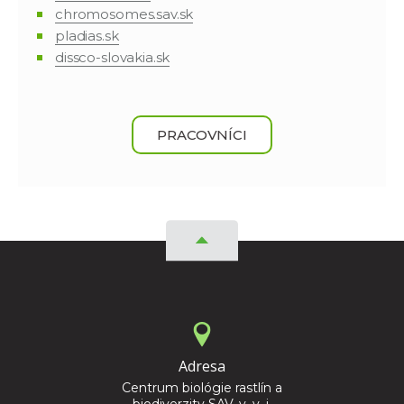
chromosomes.sav.sk
pladias.sk
dissco-slovakia.sk
PRACOVNÍCI
Adresa
Centrum biológie rastlín a
biodiverzity SAV, v. v. i.