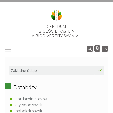
CENTRUM
BIOLÓGIE RASTLÍN
A BIODIVERZITY SAV,
v. v. i.
EN
Databázy
cardamine.sav.sk
alysseae.sav.sk
nabelek.sav.sk