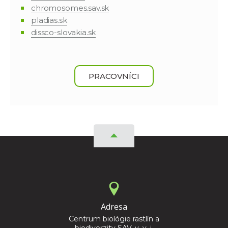
chromosomes.sav.sk
pladias.sk
dissco-slovakia.sk
PRACOVNÍCI
Adresa
Centrum biológie rastlín a
biodiverzity SAV, v. v. i.