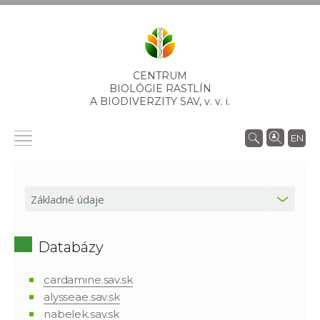
CENTRUM
BIOLÓGIE RASTLÍN
A BIODIVERZITY SAV,
v. v. i.
EN
Databázy
cardamine.sav.sk
alysseae.sav.sk
nabelek.sav.sk