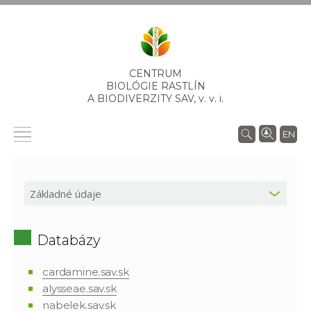
CENTRUM
BIOLÓGIE RASTLÍN
A BIODIVERZITY SAV,
v. v. i.
EN
Databázy
cardamine.sav.sk
alysseae.sav.sk
nabelek.sav.sk