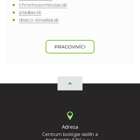
chromosomes.sav.sk
pladias.sk
dissco-slovakia.sk
PRACOVNÍCI
Adresa
Centrum biológie rastlín a
biodiverzity SAV, v. v. i.