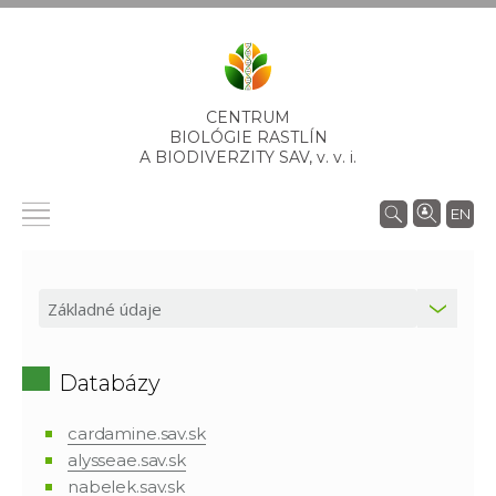
CENTRUM
BIOLÓGIE RASTLÍN
A BIODIVERZITY SAV,
v. v. i.
EN
Databázy
cardamine.sav.sk
alysseae.sav.sk
nabelek.sav.sk