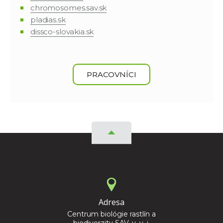
chromosomes.sav.sk
pladias.sk
dissco-slovakia.sk
PRACOVNÍCI
Adresa
Centrum biológie rastlín a
biodiverzity SAV, v. v. i.