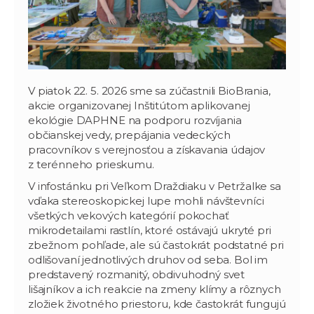
V piatok 22. 5. 2026 sme sa zúčastnili BioBrania,
akcie organizovanej Inštitútom aplikovanej
ekológie DAPHNE na podporu rozvíjania
občianskej vedy, prepájania vedeckých
pracovníkov s verejnosťou a získavania údajov
z terénneho prieskumu.
V infostánku pri Veľkom Draždiaku v Petržalke sa
vďaka stereoskopickej lupe mohli návštevníci
všetkých vekových kategórií pokochať
mikrodetailami rastlín, ktoré ostávajú ukryté pri
zbežnom pohľade, ale sú častokrát podstatné pri
odlišovaní jednotlivých druhov od seba. Bol im
predstavený rozmanitý, obdivuhodný svet
lišajníkov a ich reakcie na zmeny klímy a rôznych
zložiek životného priestoru, kde častokrát fungujú