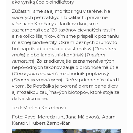
ako vynikajúce bioindikátory.
Zúčastnili sme sa aj monitoringu v teréne. Na
viacerých petržalských lokalitách, prevažne
v častiach Kopčany a Janíkov dvor, sme
zaznamenali cez 120 taxónov cievnatých rastlín
a niekoľko lišajníkov, čím sme prispeli k poznaniu
miestnej biodiverzity. Okrem bežných druhov to
bol napríklad domáci pakost mäkký (
Geranium
molle
) alebo ľanolistník konáristý (
Thesium
ramosum
). Zo zriedkavejšie zaznamenávaných
nepôvodných taxónov zaujalo drobnosemä útle
(
Chorispora tenella
) či rozchodník poplazový
(
Sedum sarmentosum
). Deň v prírode nás utvrdil
v tom, že Petržalka je tvorená okrem panelákov
aj mozaikou zaujímavých biotopov, ktoré stoja za
ďalšie skúmanie.
Text: Martina Kosorínová
Foto: Pavol Mereďa jun., Jana Májeková, Adam
Kantor, Hubert Žarnovičan