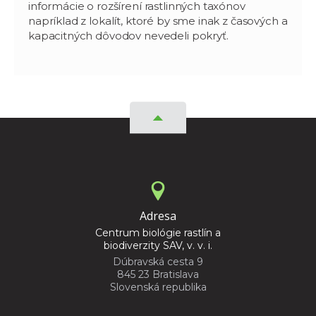
informácie o rozšírení rastlinných taxónov
napríklad z lokalít, ktoré by sme inak z časových a
kapacitných dôvodov nevedeli pokryť.
Adresa
Centrum biológie rastlín a
biodiverzity SAV, v. v. i.
Dúbravská cesta 9
845 23 Bratislava
Slovenská republika