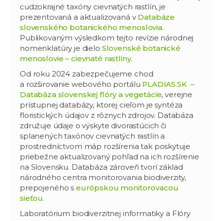
cudzokrajné taxóny cievnatých rastlín, je
prezentovaná a aktualizovaná v
Databáze
slovenského botanického menoslovia
.
Publikovaným výsledkom tejto revízie národnej
nomenklatúry je dielo
Slovenské botanické
menoslovie – cievnaté rastliny
.
Od roku 2024 zabezpečujeme chod
a rozširovanie webového portálu
PLADIAS.SK –
Databáza slovenskej flóry a vegetácie
, verejne
prístupnej databázy, ktorej cieľom je syntéza
floristických údajov z rôznych zdrojov. Databáza
združuje údaje o výskyte divorastúcich či
splanených taxónov cievnatých rastlín a
prostredníctvom máp rozšírenia tak poskytuje
priebežne aktualizovaný pohľad na ich rozšírenie
na Slovensku. Databáza zároveň tvorí základ
národného centra monitorovania biodiverzity,
prepojeného s
európskou monitorovacou
sieťou
.
Laboratórium biodiverzitnej informatiky a Flóry