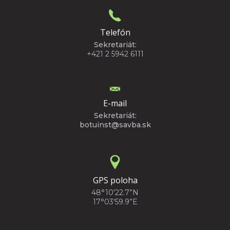
Telefón
Sekretariát:
+421 2 5942 6111
E-mail
Sekretariát:
botuinst@savba.sk
GPS poloha
48°10'22.7”N
17°03'59.9”E