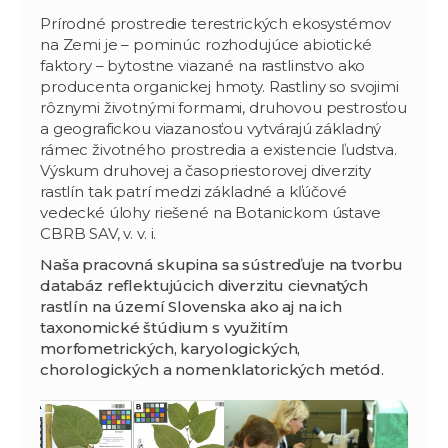
Prírodné prostredie terestrických ekosystémov
na Zemi je – pominúc rozhodujúce abiotické
faktory – bytostne viazané na rastlinstvo ako
producenta organickej hmoty. Rastliny so svojimi
rôznymi životnými formami, druhovou pestrosťou
a geografickou viazanosťou vytvárajú základný
rámec životného prostredia a existencie ľudstva.
Výskum druhovej a časopriestorovej diverzity
rastlín tak patrí medzi základné a kľúčové
vedecké úlohy riešené na Botanickom ústave
CBRB SAV, v. v. i.
Naša pracovná skupina sa sústreďuje na tvorbu
databáz reflektujúcich diverzitu cievnatých
rastlín na území Slovenska ako aj na ich
taxonomické štúdium s využitím
morfometrických, karyologických,
chorologických a nomenklatorických metód.