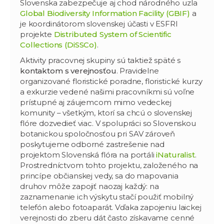
Slovenska zabezpečuje aj chod národného uzla
Global Biodiversity Information Facility (GBIF)
a
je koordinátorom slovenskej účasti v ESFRI
projekte
Distributed System of Scientific
Collections (DiSSCo)
.
Aktivity pracovnej skupiny sú taktiež späté s
kontaktom s verejnosťou
. Pravidelne
organizované floristické poradne, floristické kurzy
a exkurzie vedené našimi pracovníkmi sú voľne
prístupné aj záujemcom mimo vedeckej
komunity – všetkým, ktorí sa chcú o slovenskej
flóre dozvedieť viac. V spolupráci so Slovenskou
botanickou spoločnosťou pri SAV zároveň
poskytujeme odborné zastrešenie nad
projektom Slovenská flóra na portáli
iNaturalist
.
Prostredníctvom tohto projektu, založeného na
princípe občianskej vedy, sa do mapovania
druhov môže zapojiť naozaj každý: na
zaznamenanie ich výskytu stačí použiť mobilný
telefón alebo fotoaparát. Vďaka zapojeniu laickej
verejnosti do zberu dát často získavame cenné