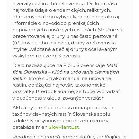
diverzity rastlín a húb Slovenska. Dielo prináša
najnovšie údaje o endemických, reliktných,
ohrozených alebo vyhynutých druhoch, ako aj
informácie o novodobo prenikajúcich
nepôvodných a inváznych rastlinách. Stručne sú
prezentované aj druhy u nás často pestované
(úžitkové alebo okrasné), druhy zo Slovenska
mylne uvádzané a tiež aj druhy s očakávaným
výskytom na území Slovenska.
Dielo nadväzujúce na Flóru Slovenska je
Malá
flóra Slovenska – Kľúč na určovanie cievnatých
rastlín
, ktoré slúži ako manuál na určovanie
rastlín, odrážajúci najnovšie taxonomické
poznatky. Predpokladáme, že bude vychádzať
v budúcnosti v aktualizovaných verziách.
Aktuálny prehľad druhov a infrašpecifických
taxónov cievnatých rastlín Slovenska spolu
s dôležitými synonymami prezentujeme v
databáze mien
SlovPlantList
.
Revidovaná národná nomenklatúra, zahŕňajúca aj