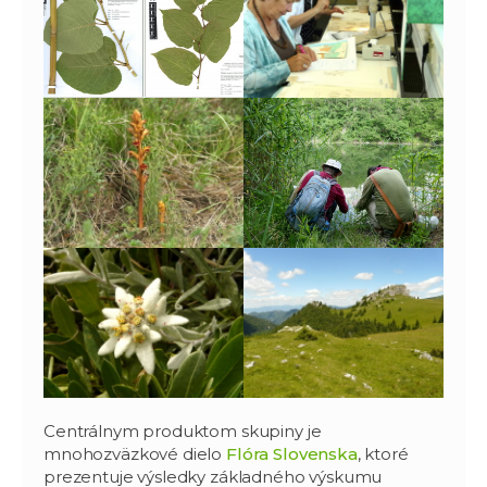
Centrálnym produktom skupiny je
mnohozväzkové dielo
Flóra Slovenska
, ktoré
prezentuje výsledky základného výskumu