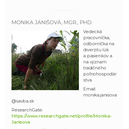
MONIKA JANIŠOVÁ, MGR., PHD.
Vedecká
pracovníčka,
odborníčka na
diverzitu lúk
a pasienkov a
na význam
tradičného
poľnohospodár
stva
Email:
monika.janisova
@savba.sk
ResearchGate:
https://www.researchgate.net/profile/Monika-
Janisova