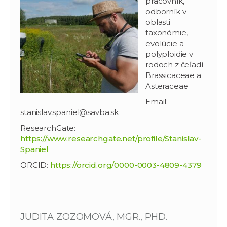
pracovník,
odborník v
oblasti
taxonómie,
evolúcie a
polyploidie v
rodoch z čeľadí
Brassicaceae a
Asteraceae
Email:
stanislav.spaniel@savba.sk
ResearchGate:
https://www.researchgate.net/profile/Stanislav-
Spaniel
ORCID:
https://orcid.org/0000-0003-4809-4379
JUDITA ZOZOMOVÁ, MGR., PHD.