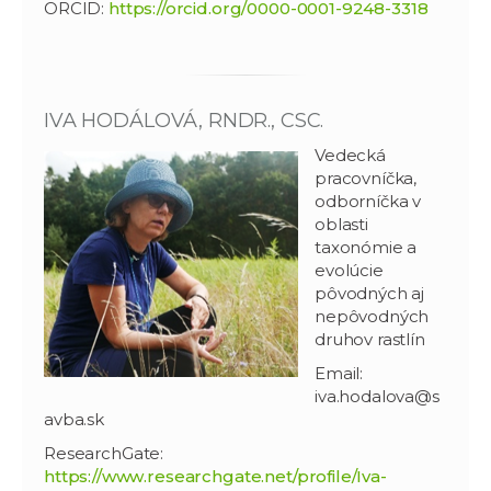
ORCID:
https://orcid.org/0000-0001-9248-3318
IVA HODÁLOVÁ, RNDR., CSC.
Vedecká
pracovníčka,
odborníčka v
oblasti
taxonómie a
evolúcie
pôvodných aj
nepôvodných
druhov rastlín
Email:
iva.hodalova@s
avba.sk
ResearchGate:
https://www.researchgate.net/profile/Iva-