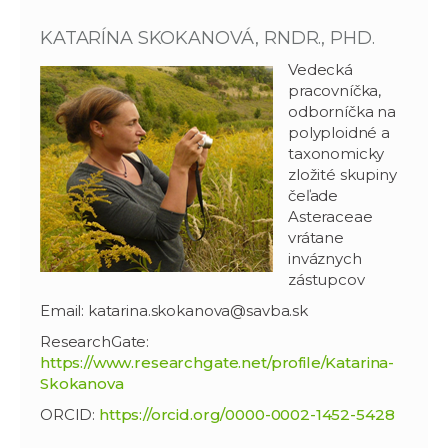
KATARÍNA SKOKANOVÁ, RNDR., PHD.
Vedecká
pracovníčka,
odborníčka na
polyploidné a
taxonomicky
zložité skupiny
čeľade
Asteraceae
vrátane
inváznych
zástupcov
Email: katarina.skokanova@savba.sk
ResearchGate:
https://www.researchgate.net/profile/Katarina-
Skokanova
ORCID:
https://orcid.org/0000-0002-1452-5428