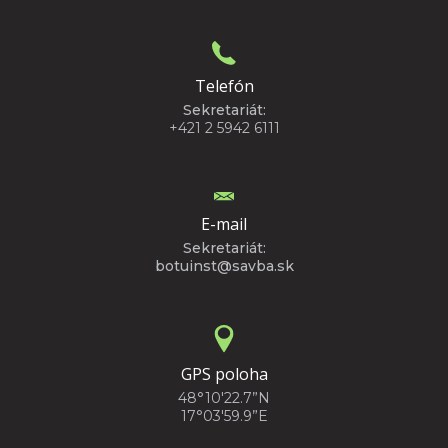
Telefón
Sekretariát:
+421 2 5942 6111
E-mail
Sekretariát:
botuinst@savba.sk
GPS poloha
48°10'22.7”N
17°03'59.9”E