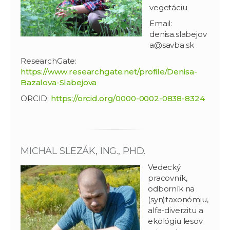
vegetáciu
Email:
denisa.slabejov
a@savba.sk
ResearchGate:
https://www.researchgate.net/profile/Denisa-
Bazalova-Slabejova
ORCID:
https://orcid.org/0000-0002-0838-8324
MICHAL SLEZÁK, ING., PHD.
Vedecký
pracovník,
odborník na
(syn)taxonómiu,
alfa-diverzitu a
ekológiu lesov