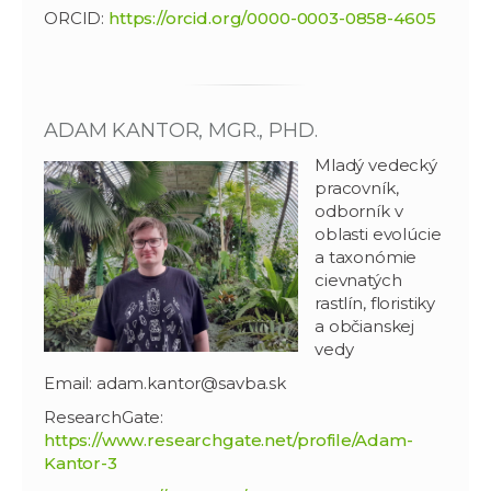
ORCID:
https://orcid.org/0000-0003-0858-4605
ADAM KANTOR, MGR., PHD.
Mladý vedecký
pracovník,
odborník v
oblasti evolúcie
a taxonómie
cievnatých
rastlín, floristiky
a občianskej
vedy
Email: adam.kantor@savba.sk
ResearchGate:
https://www.researchgate.net/profile/Adam-
Kantor-3