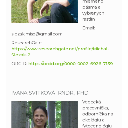
mierneho
pásma a
vybraných
rastlín
Email:
slezak.miso@gmail.com
ResearchGate:
https://www.researchgate.net/profile/Michal-
Slezak-2
ORCID:
https://orcid.org/0000-0002-6926-7139
IVANA SVITKOVÁ, RNDR., PHD.
Vedecká
pracovníčka,
odborníčka na
ekológiu a
fytocenológiu