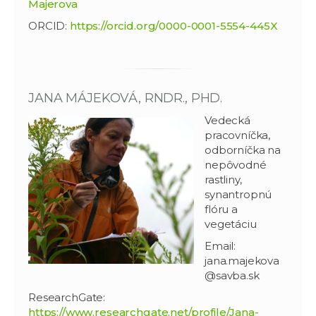
Majerova
ORCID:
https://orcid.org/0000-0001-5554-445X
JANA MÁJEKOVÁ, RNDR., PHD.
Vedecká
pracovníčka,
odborníčka na
nepôvodné
rastliny,
synantropnú
flóru a
vegetáciu
Email:
jana.majekova
@savba.sk
ResearchGate:
https://www.researchgate.net/profile/Jana-