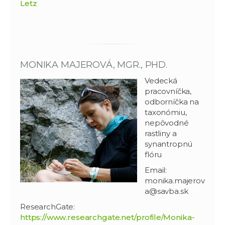
Letz
MONIKA MAJEROVÁ, MGR., PHD.
Vedecká
pracovníčka,
odborníčka na
taxonómiu,
nepôvodné
rastliny a
synantropnú
flóru
Email:
monika.majerov
a@savba.sk
ResearchGate:
https://www.researchgate.net/profile/Monika-