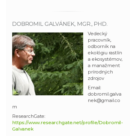
DOBROMIL GALVÁNEK, MGR., PHD.
Vedecký
pracovník,
odborník na
ekológiu rastlín
a ekosystémov,
a manažment
prírodných
zdrojov
Email:
dobromil.galva
nek@gmail.co
m
ResearchGate:
https://www.researchgate.net/profile/Dobromil-
Galvanek