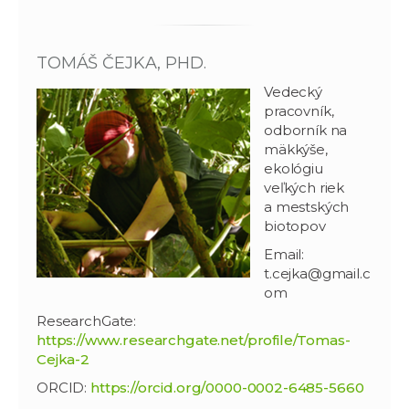
TOMÁŠ ČEJKA, PHD.
Vedecký
pracovník,
odborník na
mäkkýše,
ekológiu
veľkých riek
a mestských
biotopov
Email:
t.cejka@gmail.c
om
ResearchGate:
https://www.researchgate.net/profile/Tomas-
Cejka-2
ORCID:
https://orcid.org/0000-0002-6485-5660