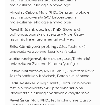
rastlín a biodiverzity SAV, Laboratórium
molekulárnej ekológie a mykológie
Miroslav Caboň, Mgr., PhD.
, Centrum biológie
rastlín a biodiverzity SAV, Laboratórium
molekulárnej ekológie a mykológie
Pavol Eliáš ml., doc. Ing., PhD.
, Slovenská
poľnohospodárska univerzita v Nitre, Ústav
rastlinných a environmentálnych vied
Erika Gömöryová, prof. Ing., CSc.
, Technická
univerzita vo Zvolene, Lesnícka fakulta
Judita Kochjarová, doc. RNDr., CSc.
, Technická
univerzita vo Zvolene, Katedra fytológie
Lenka Mártonfiová, RNDr., PhD.
, Univerzita Pavla
Jozefa Šafárika v Košiciach, Botanická záhrada
Ladislav Pekarík, Mgr., PhD.
, Centrum biológie
rastlín a biodiverzity SAV, pracovná skupina
Biodiverzita a ekológia vodných ekosystémov
Pavel Širka, Mgr., PhD.
, Technická univerzita vo