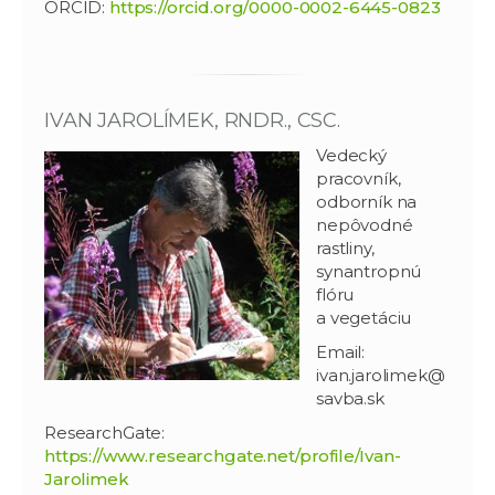
ORCID:
https://orcid.org/0000-0002-6445-0823
IVAN JAROLÍMEK, RNDR., CSC.
Vedecký
pracovník,
odborník na
nepôvodné
rastliny,
synantropnú
flóru
a vegetáciu
Email:
ivan.jarolimek@
savba.sk
ResearchGate:
https://www.researchgate.net/profile/Ivan-
Jarolimek