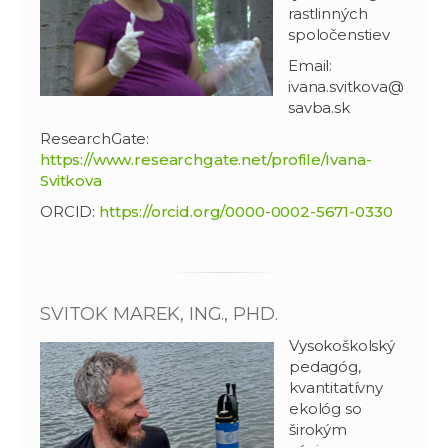
rastlinných
spoločenstiev
Email:
ivana.svitkova@
savba.sk
ResearchGate:
https://www.researchgate.net/profile/Ivana-
Svitkova
ORCID:
https://orcid.org/0000-0002-5671-0330
SVITOK MAREK, ING., PHD.
Vysokoškolský
pedagóg,
kvantitatívny
ekológ so
širokým