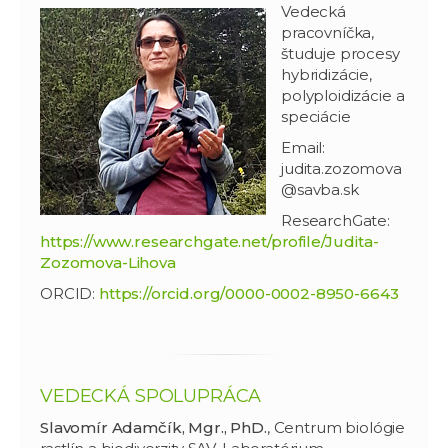
Vedecká
pracovníčka,
študuje procesy
hybridizácie,
polyploidizácie a
speciácie
Email:
judita.zozomova
@savba.sk
ResearchGate:
https://www.researchgate.net/profile/Judita-
Zozomova-Lihova
ORCID:
https://orcid.org/0000-0002-8950-6643
VEDECKÁ SPOLUPRÁCA
Slavomír Adamčík, Mgr., PhD.
, Centrum biológie