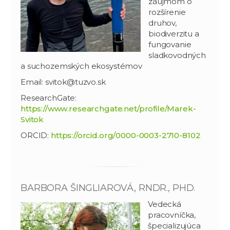
záujmom o
rozšírenie
druhov,
biodiverzitu a
fungovanie
sladkovodných
a suchozemských ekosystémov
Email: svitok@tuzvo.sk
ResearchGate:
https://www.researchgate.net/profile/Marek-
Svitok
ORCID:
https://orcid.org/0000-0003-2710-8102
BARBORA ŠINGLIAROVÁ, RNDR., PHD.
Vedecká
pracovníčka,
špecializujúca