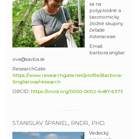
sa na
polyploidné a
taxonomicky
zložité skupiny
čeľade
Asteraceae
Email:
barbora.singliar
ova@savba.sk
ResearchGate:
https://www.researchgate.net/profile/Barbora-
Singliarova/research
ORCID:
https://orcid.org/0000-0002-6487-6373
STANISLAV ŠPANIEL, RNDR., PHD.
Vedecký