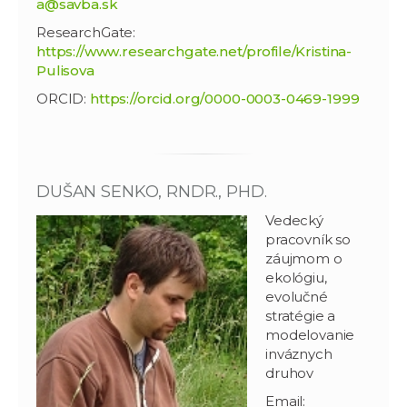
a@savba.sk
ResearchGate:
https://www.researchgate.net/profile/Kristina-
Pulisova
ORCID:
https://orcid.org/0000-0003-0469-1999
DUŠAN SENKO, RNDR., PHD.
Vedecký
pracovník so
záujmom o
ekológiu,
evolučné
stratégie a
modelovanie
inváznych
druhov
Email: