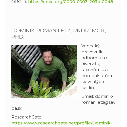
ORCID:
https://orcid.org/0000-0003-2034-0048
DOMINIK ROMAN LETZ, RNDR., MGR.,
PHD.
Vedecký
pracovník,
odborník na
diverzitu,
taxonómiu a
nomenklatúru
cievnatých
rastlín
Email: dominik-
roman.letz@sav
ba.sk
ResearchGate:
https://www.researchgate.net/profile/Dominik-