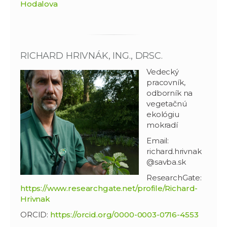
Hodalova
RICHARD HRIVNÁK, ING., DRSC.
Vedecký
pracovník,
odborník na
vegetačnú
ekológiu
mokradí
Email:
richard.hrivnak
@savba.sk
ResearchGate:
https://www.researchgate.net/profile/Richard-
Hrivnak
ORCID:
https://orcid.org/0000-0003-0716-4553