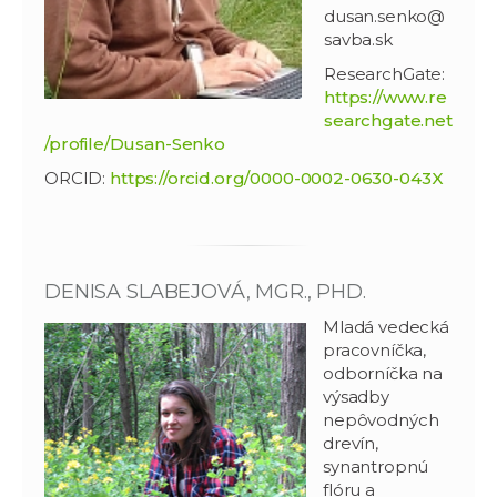
dusan.senko@
savba.sk
ResearchGate:
https://www.re
searchgate.net
/profile/Dusan-Senko
ORCID:
https://orcid.org/0000-0002-0630-043X
DENISA SLABEJOVÁ, MGR., PHD.
Mladá vedecká
pracovníčka,
odborníčka na
výsadby
nepôvodných
drevín,
synantropnú
flóru a