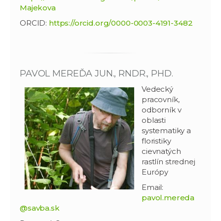
Majekova
ORCID:
https://orcid.org/0000-0003-4191-3482
PAVOL MEREĎA JUN., RNDR., PHD.
Vedecký
pracovník,
odborník v
oblasti
systematiky a
floristiky
cievnatých
rastlín strednej
Európy
Email:
pavol.mereda
@savba.sk