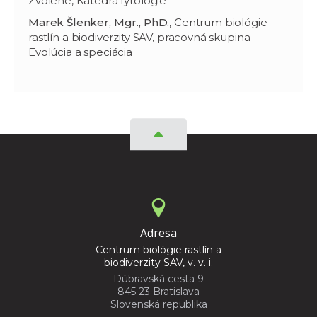
Zvolene, Katedra fytológie
Marek Šlenker, Mgr., PhD.
, Centrum biológie
rastlín a biodiverzity SAV, pracovná skupina
Evolúcia a speciácia
Adresa
Centrum biológie rastlín a
biodiverzity SAV, v. v. i.
Dúbravská cesta 9
845 23 Bratislava
Slovenská republika