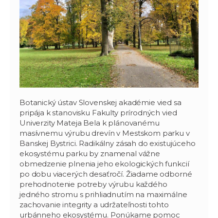
Botanický ústav Slovenskej akadémie vied sa
pripája k stanovisku Fakulty prírodných vied
Univerzity Mateja Bela k plánovanému
masívnemu výrubu drevín v Mestskom parku v
Banskej Bystrici. Radikálny zásah do existujúceho
ekosystému parku by znamenal vážne
obmedzenie plnenia jeho ekologických funkcií
po dobu viacerých desaťročí. Žiadame odborné
prehodnotenie potreby výrubu každého
jedného stromu s prihliadnutím na maximálne
zachovanie integrity a udržateľnosti tohto
urbánneho ekosystému. Ponúkame pomoc