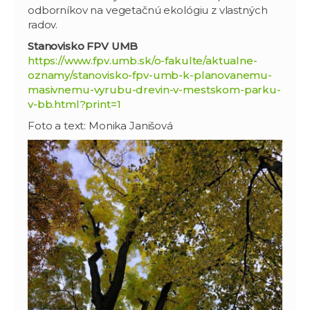
odborníkov na vegetačnú ekológiu z vlastných
radov.
Stanovisko FPV UMB
https://www.fpv.umb.sk/o-fakulte/aktualne-
oznamy/stanovisko-fpv-umb-k-planovanemu-
masivnemu-vyrubu-drevin-v-mestskom-parku-
v-bb.html?print=1
Foto a text: Monika Janišová