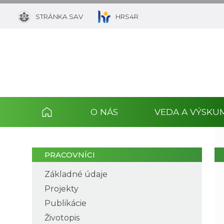
STRÁNKA SAV
HRS4R
O NÁS
VEDA A VÝSKU
PRACOVNÍCI
Základné údaje
Projekty
Publikácie
Životopis