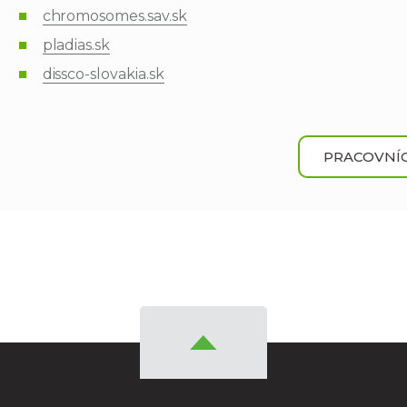
chromosomes.sav.sk
pladias.sk
dissco-slovakia.sk
PRACOVNÍC