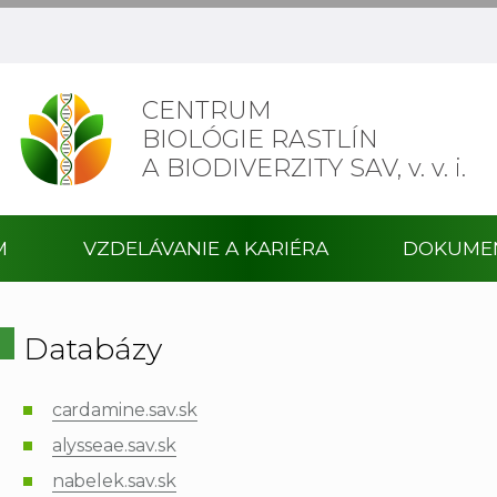
CENTRUM
BIOLÓGIE RASTLÍN
A BIODIVERZITY SAV,
v. v. i.
M
VZDELÁVANIE A KARIÉRA
DOKUME
Databázy
cardamine.sav.sk
alysseae.sav.sk
nabelek.sav.sk