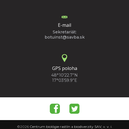
E-mail
Sekretariát:
botuinst@savba.sk
GPS poloha
48°10'22.7”N
17°03'59.9”E
©2026
Centrum biológie rastlín a biodiverzity SAV, v. v. i.