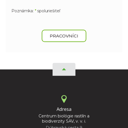
Poznámka:
*
spoluriešiteľ
PRACOVNÍCI
Adresa
Centrum biológie rastlín a
biodiverzity SAV, v. v. i.
Dúbravská cesta 9