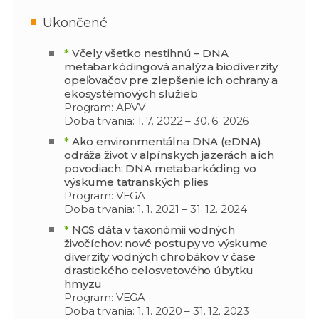
Ukončené
*
Včely všetko nestihnú – DNA
metabarkódingová analýza biodiverzity
opeľovačov pre zlepšenie ich ochrany a
ekosystémových služieb
Program: APVV
Doba trvania: 1. 7. 2022 – 30. 6. 2026
*
Ako environmentálna DNA (eDNA)
odráža život v alpínskych jazerách a ich
povodiach: DNA metabarkóding vo
výskume tatranských plies
Program: VEGA
Doba trvania: 1. 1. 2021 – 31. 12. 2024
*
NGS dáta v taxonómii vodných
živočíchov: nové postupy vo výskume
diverzity vodných chrobákov v čase
drastického celosvetového úbytku
hmyzu
Program: VEGA
Doba trvania: 1. 1. 2020 – 31. 12. 2023