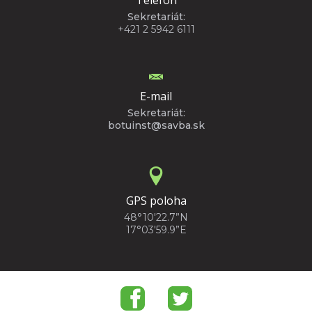
Sekretariát:
+421 2 5942 6111
E-mail
Sekretariát:
botuinst@savba.sk
GPS poloha
48°10'22.7”N
17°03'59.9”E