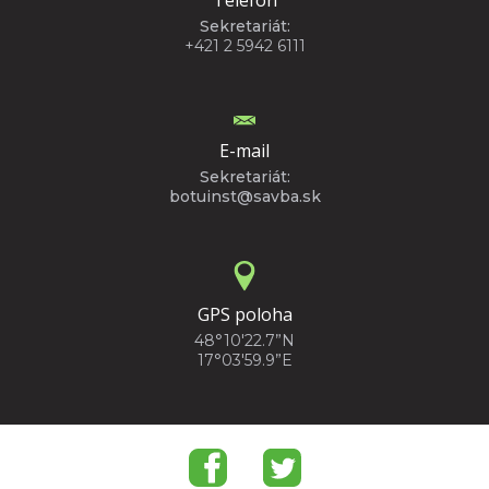
Sekretariát:
+421 2 5942 6111
E-mail
Sekretariát:
botuinst@savba.sk
GPS poloha
48°10'22.7”N
17°03'59.9”E