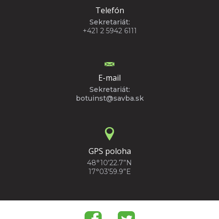
Telefón
Sekretariát:
+421 2 5942 6111
E-mail
Sekretariát:
botuinst@savba.sk
GPS poloha
48°10'22.7”N
17°03'59.9”E