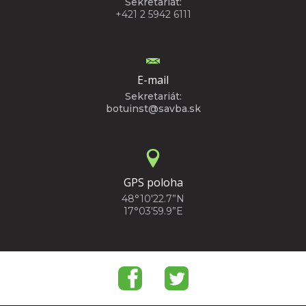
Sekretariát:
+421 2 5942 6111
E-mail
Sekretariát:
botuinst@savba.sk
GPS poloha
48°10'22.7”N
17°03'59.9”E