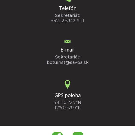
Telefón
Sekretariát:
+421 2 5942 6111
E-mail
Sekretariát:
botuinst@savba.sk
GPS poloha
48°10'22.7”N
17°03'59.9”E