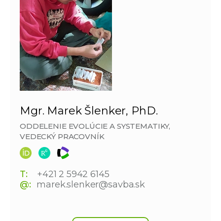
Mgr. Marek Šlenker, PhD.
ODDELENIE EVOLÚCIE A SYSTEMATIKY,
VEDECKÝ PRACOVNÍK
T:
+421 2 5942 6145
@:
marek.slenker@savba.sk