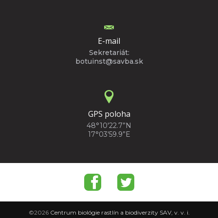
E-mail
Sekretariát:
botuinst@savba.sk
GPS poloha
48°10'22.7”N
17°03'59.9”E
©2026
Centrum biológie rastlín a biodiverzity SAV, v. v. i.