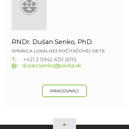
RNDr. Dušan Senko, PhD.
SPRÁVCA LOKÁLNEJ POČÍTAČOVEJ SIETE
T:
+421 2 5942 6151 (6111)
@:
dusan.senko@savba.sk
PRACOVNÍCI