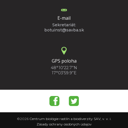
E-mail
Sekretariát:
botuinst@savba.sk
GPS poloha
48°10'22.7”N
17°03'59.9”E
©2026
Centrum biológie rastlín a biodiverzity SAV, v. v. i.
Zásady ochrany osobných údajov