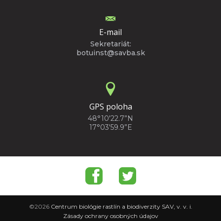
E-mail
Sekretariát:
botuinst@savba.sk
GPS poloha
48°10'22.7”N
17°03'59.9”E
©2026
Centrum biológie rastlín a biodiverzity SAV, v. v. i.
Zásady ochrany osobných údajov