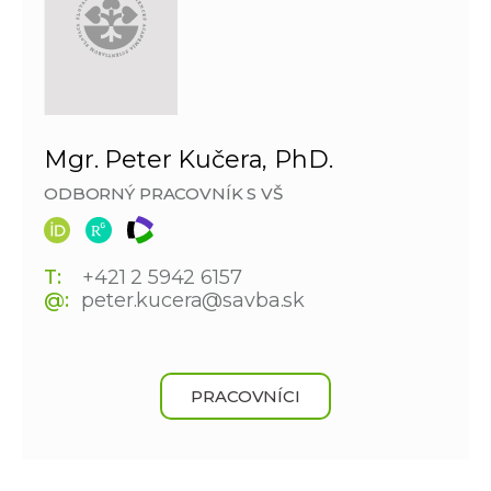
Mgr. Peter Kučera, PhD.
ODBORNÝ PRACOVNÍK S VŠ
T:
+421 2 5942 6157
@:
peter.kucera@savba.sk
PRACOVNÍCI