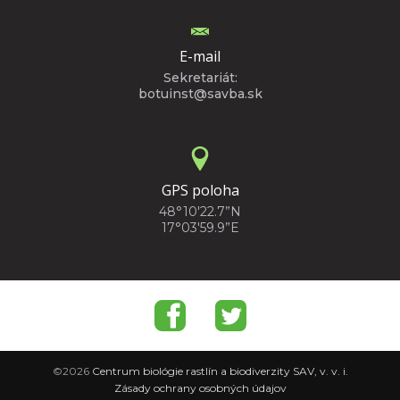
E-mail
Sekretariát:
botuinst@savba.sk
GPS poloha
48°10'22.7”N
17°03'59.9”E
©2026
Centrum biológie rastlín a biodiverzity SAV, v. v. i.
Zásady ochrany osobných údajov