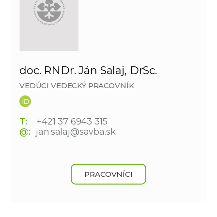
doc. RNDr. Ján Salaj, DrSc.
VEDÚCI VEDECKÝ PRACOVNÍK
T:
+421 37 6943 315
@:
jan.salaj@savba.sk
PRACOVNÍCI