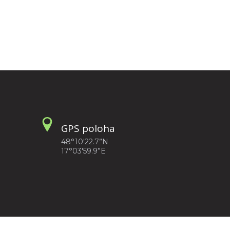
GPS poloha
48°10'22.7”N
17°03'59.9”E