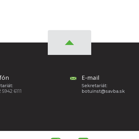
fón
E-mail
tariát:
Sekretariát:
2 5942 6111
botuinst@savba.sk