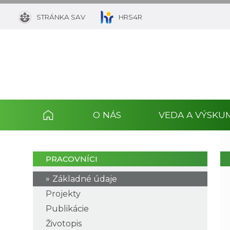
STRÁNKA SAV
HRS4R
O NÁS
VEDA A VÝSKU
PRACOVNÍCI
Základné údaje
Projekty
Publikácie
Životopis