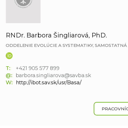
RNDr. Barbora Šingliarová, PhD.
ODDELENIE EVOLÚCIE A SYSTEMATIKY, SAMOSTATN
T:
+421 905 577 899
@:
barbora.singliarova@savba.sk
W:
http://ibot.sav.sk/usr/Basa/
PRACOVNÍC