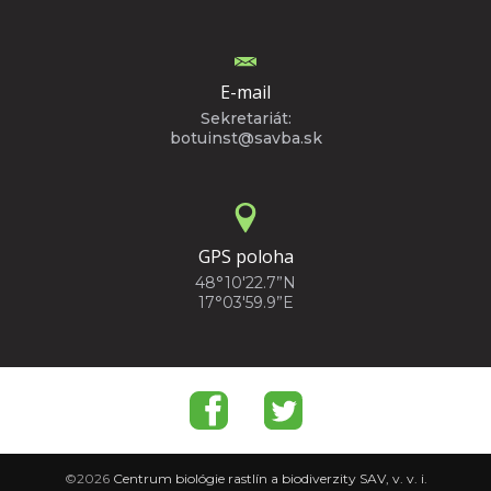
E-mail
Sekretariát:
botuinst@savba.sk
GPS poloha
48°10'22.7”N
17°03'59.9”E
©2026
Centrum biológie rastlín a biodiverzity SAV, v. v. i.