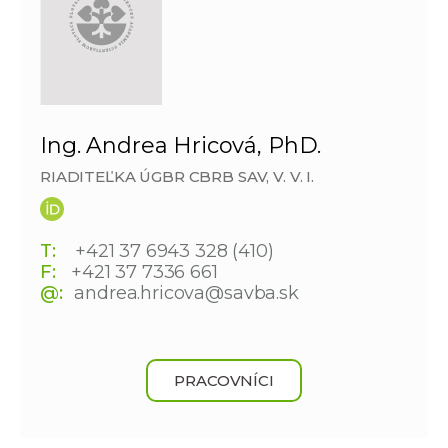
Ing. Andrea Hricová, PhD.
RIADITEĽKA ÚGBR CBRB SAV, V. V. I.
T:
+421 37 6943 328 (410)
F:
+421 37 7336 661
@:
andrea.hricova@savba.sk
PRACOVNÍCI