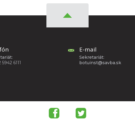
fón
E-mail
tariát:
Sekretariát:
2 5942 6111
botuinst@savba.sk
v. i.