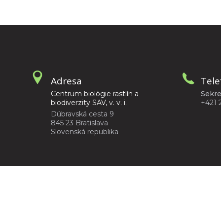
Adresa
Tele
Centrum biológie rastlín a
Sekre
biodiverzity SAV, v. v. i.
+421 
Dúbravská cesta 9
845 23 Bratislava
Slovenská republika
©2026
Centrum biológie rastlín a biodiverzity SAV, v. 