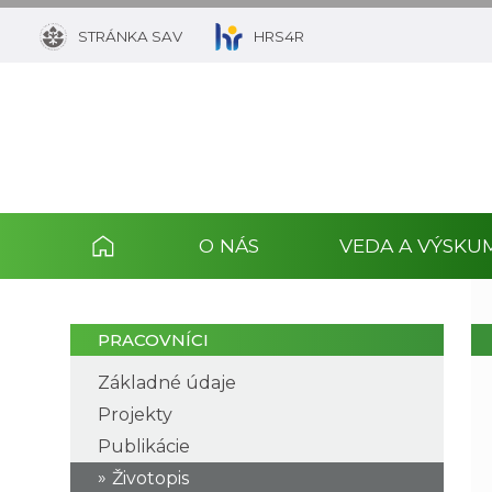
STRÁNKA SAV
HRS4R
O NÁS
VEDA A VÝSKU
PRACOVNÍCI
Základné údaje
Projekty
Publikácie
Životopis