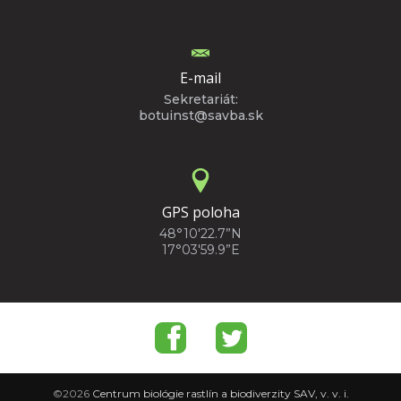
E-mail
Sekretariát:
botuinst@savba.sk
GPS poloha
48°10'22.7”N
17°03'59.9”E
©2026
Centrum biológie rastlín a biodiverzity SAV, v. v. i.