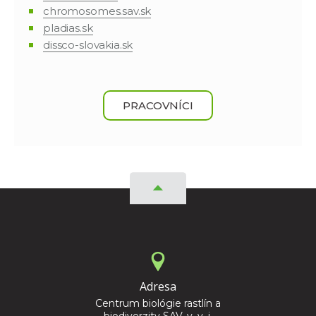
chromosomes.sav.sk
pladias.sk
dissco-slovakia.sk
PRACOVNÍCI
Adresa
Centrum biológie rastlín a
biodiverzity SAV, v. v. i.