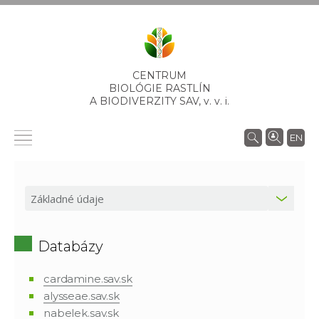
CENTRUM
BIOLÓGIE RASTLÍN
A BIODIVERZITY SAV,
v. v. i.
EN
Databázy
cardamine.sav.sk
alysseae.sav.sk
nabelek.sav.sk