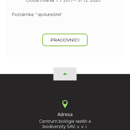
Doba trvania: 1. 1. 2017 – 31. 12. 2020
Poznámka:
*
spoluriešiteľ
PRACOVNÍCI
Adresa
Centrum biológie rastlín a
biodiverzity SAV, v. v. i.