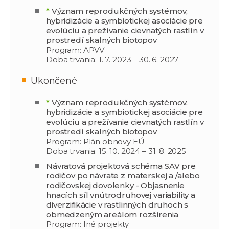
*
Význam reprodukčných systémov,
hybridizácie a symbiotickej asociácie pre
evolúciu a prežívanie cievnatých rastlín v
prostredí skalných biotopov
Program: APVV
Doba trvania: 1. 7. 2023 – 30. 6. 2027
Ukončené
*
Význam reprodukčných systémov,
hybridizácie a symbiotickej asociácie pre
evolúciu a prežívanie cievnatých rastlín v
prostredí skalných biotopov
Program: Plán obnovy EÚ
Doba trvania: 15. 10. 2024 – 31. 8. 2025
Návratová projektová schéma SAV pre
rodičov po návrate z materskej a /alebo
rodičovskej dovolenky - Objasnenie
hnacích síl vnútrodruhovej variability a
diverzifikácie v rastlinných druhoch s
obmedzeným areálom rozšírenia
Program: Iné projekty