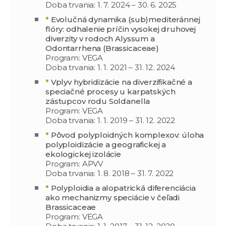
Doba trvania: 1. 7. 2024 – 30. 6. 2025
*
Evolučná dynamika (sub)mediteránnej
flóry: odhalenie príčin vysokej druhovej
diverzity v rodoch Alyssum a
Odontarrhena (Brassicaceae)
Program: VEGA
Doba trvania: 1. 1. 2021 – 31. 12. 2024
*
Vplyv hybridizácie na diverzifikačné a
speciačné procesy u karpatských
zástupcov rodu Soldanella
Program: VEGA
Doba trvania: 1. 1. 2019 – 31. 12. 2022
*
Pôvod polyploidných komplexov: úloha
polyploidizácie a geografickej a
ekologickej izolácie
Program: APVV
Doba trvania: 1. 8. 2018 – 31. 7. 2022
*
Polyploidia a alopatrická diferenciácia
ako mechanizmy speciácie v čeľadi
Brassicaceae
Program: VEGA