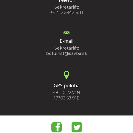
Sekretariát:
+421 2 5942 6111
E-mail
Sekretariát:
botuinst@savba.sk
GPS poloha
48°10'22.7”N
17°03'59.9”E