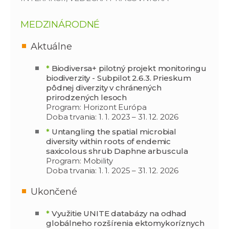
MEDZINÁRODNÉ
Aktuálne
*
Biodiversa+ pilotný projekt monitoringu
biodiverzity - Subpilot 2.6.3. Prieskum
pôdnej diverzity v chránených
prirodzených lesoch
Program: Horizont Európa
Doba trvania: 1. 1. 2023 – 31. 12. 2026
*
Untangling the spatial microbial
diversity within roots of endemic
saxicolous shrub Daphne arbuscula
Program: Mobility
Doba trvania: 1. 1. 2025 – 31. 12. 2026
Ukončené
*
Využitie UNITE databázy na odhad
globálneho rozšírenia ektomykoríznych