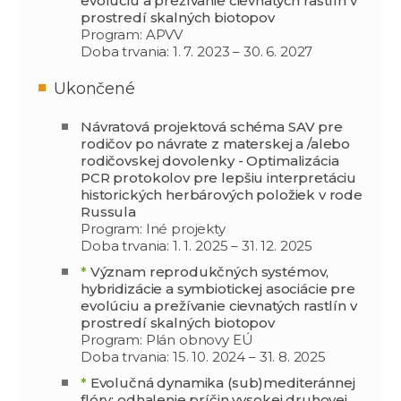
evolúciu a prežívanie cievnatých rastlín v
prostredí skalných biotopov
Program: APVV
Doba trvania: 1. 7. 2023 – 30. 6. 2027
Ukončené
Návratová projektová schéma SAV pre
rodičov po návrate z materskej a /alebo
rodičovskej dovolenky - Optimalizácia
PCR protokolov pre lepšiu interpretáciu
historických herbárových položiek v rode
Russula
Program: Iné projekty
Doba trvania: 1. 1. 2025 – 31. 12. 2025
*
Význam reprodukčných systémov,
hybridizácie a symbiotickej asociácie pre
evolúciu a prežívanie cievnatých rastlín v
prostredí skalných biotopov
Program: Plán obnovy EÚ
Doba trvania: 15. 10. 2024 – 31. 8. 2025
*
Evolučná dynamika (sub)mediteránnej
flóry: odhalenie príčin vysokej druhovej