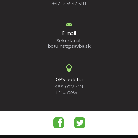
+421 2 5942 6111
E-mail
Sekretariát:
botuinst@savba.sk
GPS poloha
48°10'22.7”N
17°03'59.9”E