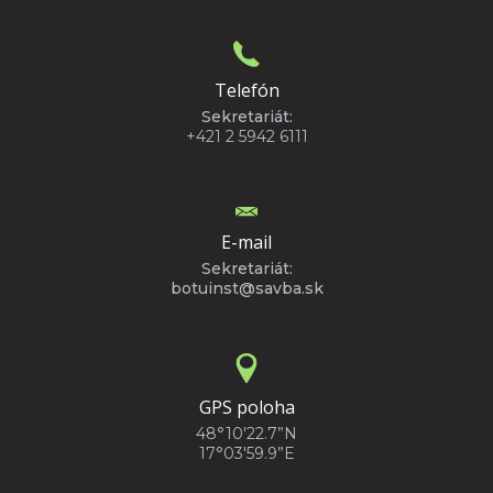
Telefón
Sekretariát:
+421 2 5942 6111
E-mail
Sekretariát:
botuinst@savba.sk
GPS poloha
48°10'22.7”N
17°03'59.9”E