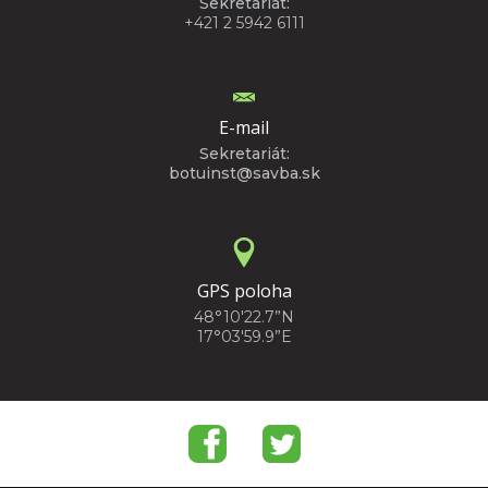
Sekretariát:
+421 2 5942 6111
E-mail
Sekretariát:
botuinst@savba.sk
GPS poloha
48°10'22.7”N
17°03'59.9”E