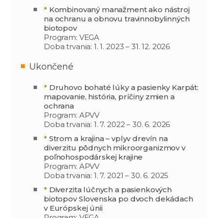
*
Kombinovaný manažment ako nástroj
na ochranu a obnovu travinnobylinných
biotopov
Program: VEGA
Doba trvania: 1. 1. 2023 – 31. 12. 2026
Ukončené
*
Druhovo bohaté lúky a pasienky Karpát:
mapovanie, história, príčiny zmien a
ochrana
Program: APVV
Doba trvania: 1. 7. 2022 – 30. 6. 2026
*
Strom a krajina – vplyv drevín na
diverzitu pôdnych mikroorganizmov v
poľnohospodárskej krajine
Program: APVV
Doba trvania: 1. 7. 2021 – 30. 6. 2025
*
Diverzita lúčnych a pasienkových
biotopov Slovenska po dvoch dekádach
v Európskej únii
Program: VEGA