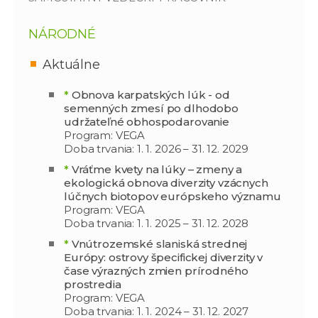
NÁRODNÉ
Aktuálne
*
Obnova karpatských lúk - od
semenných zmesí po dlhodobo
udržateľné obhospodarovanie
Program: VEGA
Doba trvania: 1. 1. 2026 – 31. 12. 2029
*
Vráťme kvety na lúky – zmeny a
ekologická obnova diverzity vzácnych
lúčnych biotopov európskeho významu
Program: VEGA
Doba trvania: 1. 1. 2025 – 31. 12. 2028
*
Vnútrozemské slaniská strednej
Európy: ostrovy špecifickej diverzity v
čase výrazných zmien prírodného
prostredia
Program: VEGA
Doba trvania: 1. 1. 2024 – 31. 12. 2027