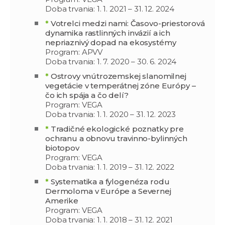
Doba trvania: 1. 1. 2021 – 31. 12. 2024
*
Votrelci medzi nami: Časovo-priestorová
dynamika rastlinných invázií a ich
nepriaznivý dopad na ekosystémy
Program: APVV
Doba trvania: 1. 7. 2020 – 30. 6. 2024
*
Ostrovy vnútrozemskej slanomilnej
vegetácie v temperátnej zóne Európy –
čo ich spája a čo delí?
Program: VEGA
Doba trvania: 1. 1. 2020 – 31. 12. 2023
*
Tradičné ekologické poznatky pre
ochranu a obnovu travinno-bylinných
biotopov
Program: VEGA
Doba trvania: 1. 1. 2019 – 31. 12. 2022
*
Systematika a fylogenéza rodu
Dermoloma v Európe a Severnej
Amerike
Program: VEGA
Doba trvania: 1. 1. 2018 – 31. 12. 2021