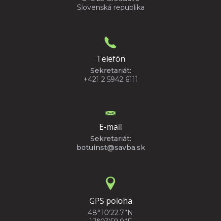
Slovenská republika
Telefón
Sekretariát:
+421 2 5942 6111
E-mail
Sekretariát:
botuinst@savba.sk
GPS poloha
48°10'22.7”N