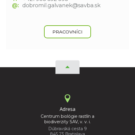
@:
dobromil.galvanek@savba.sk
PRACOVNÍCI
Adresa
Centrum biológie rastlín a
biodiverzity SAV, v. v. i.
Dúbravská cesta 9
845 23 Bratislava