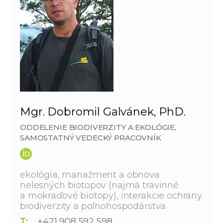
Mgr. Dobromil Galvánek, PhD.
ODDELENIE BIODIVERZITY A EKOLÓGIE,
SAMOSTATNÝ VEDECKÝ PRACOVNÍK
ekológia, manažment a obnova
nelesných biotopov (najmä travinné
a mokraďové biotopy), interakcie ochrany
biodiverzity a poľnohospodárstva
T:
+421 908 592 598