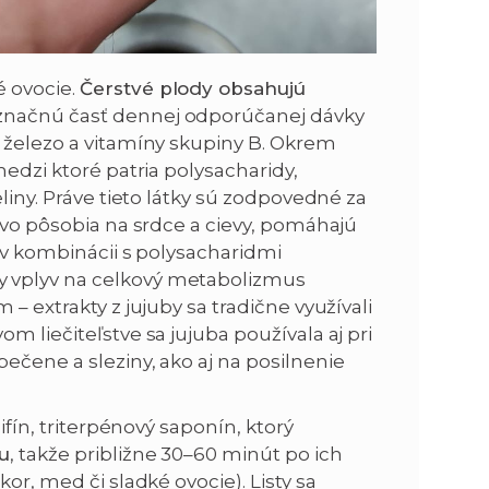
é ovocie.
Čerstvé plody obsahujú
 značnú časť dennej odporúčanej dávky
, železo a vitamíny skupiny B. Okrem
medzi ktoré patria polysacharidy,
eliny. Práve tieto látky sú zodpovedné za
nivo pôsobia na srdce a cievy, pomáhajú
y v kombinácii s polysacharidmi
y vplyv na celkový metabolizmus
– extrakty z jujuby sa tradične využívali
m liečiteľstve sa jujuba používala aj pri
ečene a sleziny, ako aj na posilnenie
ifín, triterpénový saponín, ktorý
ku
, takže približne 30–60 minút po ich
or, med či sladké ovocie). Listy sa