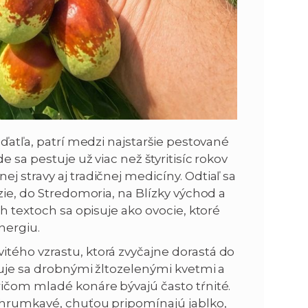
 ďatľa, patrí medzi najstaršie pestované
 sa pestuje už viac než štyritisíc rokov
j stravy aj tradičnej medicíny. Odtiaľ sa
zie, do Stredomoria, na Blízky východ a
ch textoch sa opisuje ako ovocie, ktoré
nergiu.
tého vzrastu, ktorá zvyčajne dorastá do
ačuje sa drobnými žltozelenými kvetmi a
ričom mladé konáre bývajú často tŕnité.
chrumkavé, chuťou pripomínajú jablko,