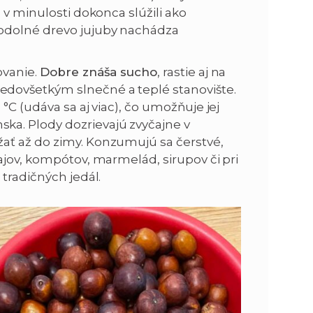
 v minulosti dokonca slúžili ako
 odolné drevo jujuby nachádza
ovanie.
Dobre znáša sucho
, rastie aj na
dovšetkým slnečné a teplé stanovište.
°C (udáva sa aj viac), čo umožňuje jej
a. Plody dozrievajú zvyčajne v
ať až do zimy. Konzumujú sa čerstvé,
ajov, kompótov, marmelád, sirupov či pri
tradičných jedál.