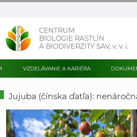
CENTRUM
BIOLÓGIE RASTLÍN
A BIODIVERZITY SAV,
v. v. i.
M
VZDELÁVANIE A KARIÉRA
DOKUME
Jujuba (čínska ďatľa): nenároč