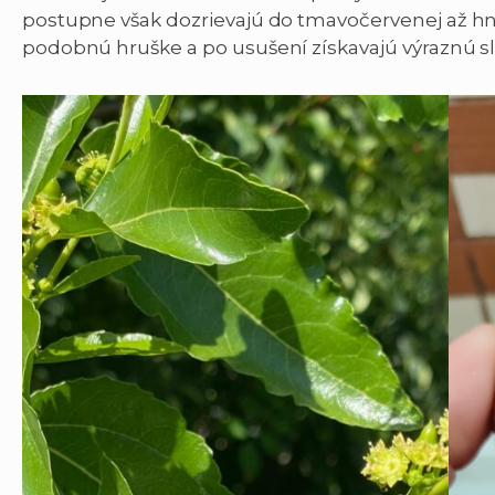
postupne však dozrievajú do tmavočervenej až hned
podobnú hruške a po usušení získavajú výraznú sl