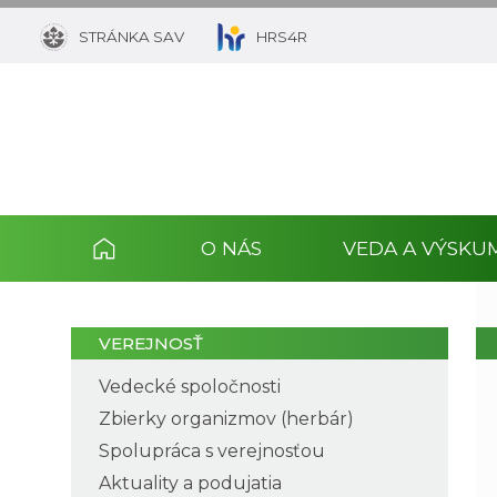
STRÁNKA SAV
HRS4R
O NÁS
VEDA A VÝSKU
VEREJNOSŤ
Vedecké spoločnosti
Zbierky organizmov (herbár)
Spolupráca s verejnosťou
Aktuality a podujatia