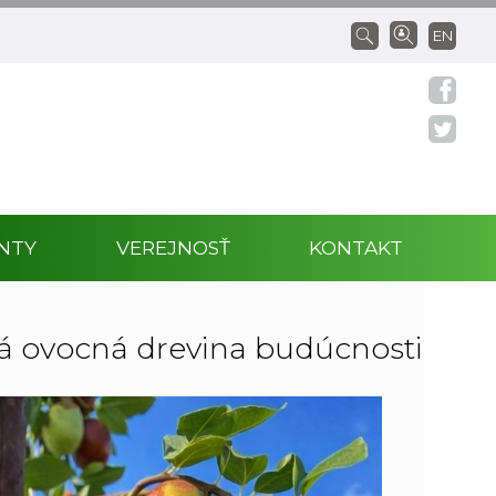
EN
NTY
VEREJNOSŤ
KONTAKT
ná ovocná drevina budúcnosti