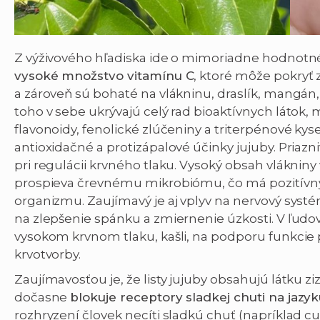
Z výživového hľadiska ide o mimoriadne hodnotn
vysoké množstvo vitamínu C
, ktoré môže pokryť
a zároveň sú bohaté na vlákninu, draslík, mangán
toho v sebe ukrývajú celý rad bioaktívnych látok, 
flavonoidy, fenolické zlúčeniny a triterpénové kys
antioxidačné a protizápalové účinky jujuby. Priaz
pri regulácii krvného tlaku. Vysoký obsah vláknin
prospieva črevnému mikrobiómu, čo má pozitívn
organizmu. Zaujímavý je aj vplyv na nervový systém 
na zlepšenie spánku a zmiernenie úzkosti. V ľudovo
vysokom krvnom tlaku, kašli, na podporu funkcie p
krvotvorby.
Zaujímavosťou je, že listy jujuby obsahujú látku ziz
dočasne
blokuje receptory sladkej chuti na jazy
rozhryzení človek necíti sladkú chuť (napríklad cuk