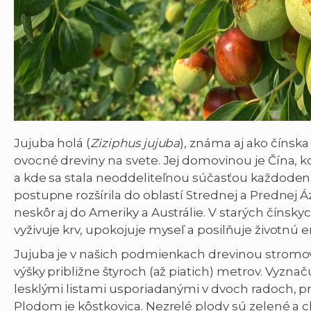
Jujuba holá (
Ziziphus jujuba
), známa aj ako čínska
ovocné dreviny na svete. Jej domovinou je Čína, kde
a kde sa stala neoddeliteľnou súčasťou každodenne
postupne rozšírila do oblastí Strednej a Prednej Á
neskôr aj do Ameriky a Austrálie. V starých čínsky
vyživuje krv, upokojuje myseľ a posilňuje životnú e
Jujuba je v našich podmienkach drevinou stromovi
výšky približne štyroch (až piatich) metrov. Vyzn
lesklými listami usporiadanými v dvoch radoch, p
Plodom je kôstkovica. Nezrelé plody sú zelené a 