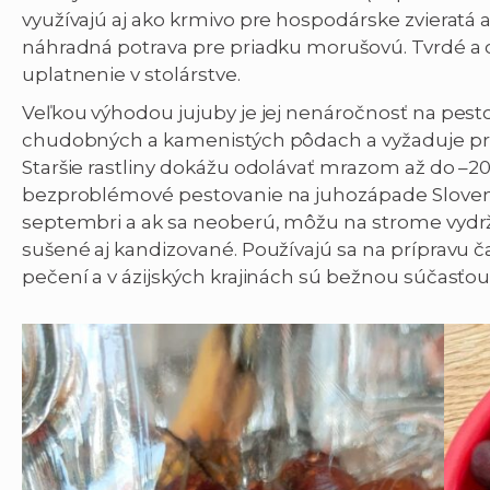
využívajú aj ako krmivo pre hospodárske zvieratá a
náhradná potrava pre priadku morušovú. Tvrdé a
uplatnenie v stolárstve.
Veľkou výhodou jujuby je jej nenáročnosť na pest
chudobných a kamenistých pôdach a vyžaduje pre
Staršie rastliny dokážu odolávať mrazom až do –20 
bezproblémové pestovanie na juhozápade Slovensk
septembri a ak sa neoberú, môžu na strome vydrž
sušené aj kandizované. Používajú sa na prípravu č
pečení a v ázijských krajinách sú bežnou súčasťou 