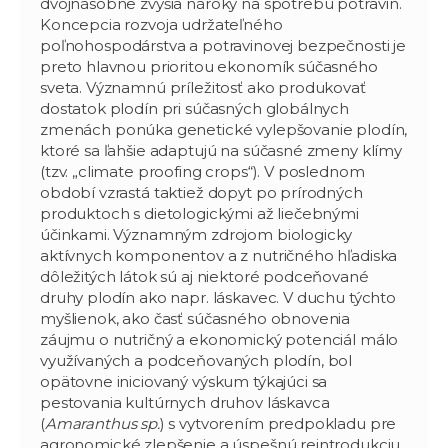
dvojnásobne zvýšia nároky na spotrebu potravín.
Koncepcia rozvoja udržateľného
poľnohospodárstva a potravinovej bezpečnosti je
preto hlavnou prioritou ekonomík súčasného
sveta. Významnú príležitosť ako produkovať
dostatok plodín pri súčasných globálnych
zmenách ponúka genetické vylepšovanie plodín,
ktoré sa ľahšie adaptujú na súčasné zmeny klímy
(tzv. „climate proofing crops“). V poslednom
období vzrastá taktiež dopyt po prírodných
produktoch s dietologickými až liečebnými
účinkami. Významným zdrojom biologicky
aktívnych komponentov a z nutričného hľadiska
dôležitých látok sú aj niektoré podceňované
druhy plodín ako napr. láskavec. V duchu týchto
myšlienok, ako časť súčasného obnovenia
záujmu o nutričný a ekonomický potenciál málo
využívaných a podceňovaných plodín, bol
opätovne iniciovaný výskum týkajúci sa
pestovania kultúrnych druhov láskavca
(
Amaranthus sp.
) s vytvorením predpokladu pre
agronomické zlepšenie a úspešnú reintrodukciu.