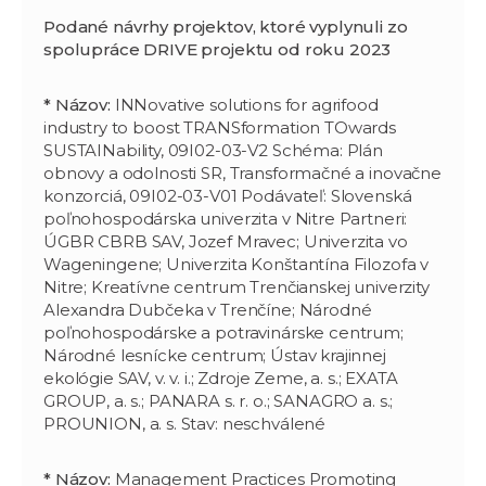
Podané návrhy projektov, ktoré vyplynuli zo
spolupráce DRIVE projektu
od roku 2023
* Názov:
INNovative solutions for agrifood
industry to boost TRANSformation TOwards
SUSTAINability, 09I02-03-V2 Schéma: Plán
obnovy a odolnosti SR, Transformačné a inovačne
konzorciá, 09I02-03-V01 Podávateľ: Slovenská
poľnohospodárska univerzita v Nitre Partneri:
ÚGBR CBRB SAV, Jozef Mravec; Univerzita vo
Wageningene; Univerzita Konštantína Filozofa v
Nitre; Kreatívne centrum Trenčianskej univerzity
Alexandra Dubčeka v Trenčíne; Národné
poľnohospodárske a potravinárske centrum;
Národné lesnícke centrum; Ústav krajinnej
ekológie SAV, v. v. i.; Zdroje Zeme, a. s.; EXATA
GROUP, a. s.; PANARA s. r. o.; SANAGRO a. s.;
PROUNION, a. s. Stav: neschválené
* Názov:
Management Practices Promoting