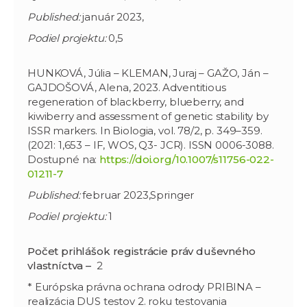
Published:
január 2023,
Podiel projektu:
0,5
HUNKOVÁ, Júlia – KLEMAN, Juraj – GAŽO, Ján –
GAJDOŠOVÁ, Alena, 2023. Adventitious
regeneration of blackberry, blueberry, and
kiwiberry and assessment of genetic stability by
ISSR markers. In Biologia, vol. 78/2, p. 349–359.
(2021: 1,653 – IF, WOS, Q3- JCR). ISSN 0006-3088.
Dostupné na:
https://doi.org/10.1007/s11756-022-
01211-7
Published:
februar 2023,Springer
Podiel projektu:
1
Počet prihlášok registrácie práv duševného
vlastníctva –
2
* Európska právna ochrana odrody PRIBINA –
realizácia DUS testov 2. roku testovania