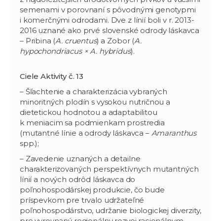
semenami v porovnaní s pôvodnými genotypmi
i komerčnými odrodami. Dve z línií boli v r. 2013-
2016 uznané ako prvé slovenské odrody láskavca
– Pribina (
A. cruentus
) a Zobor (
A.
hypochondriacus × A. hybridus
).
Ciele Aktivity č. 13
– Šľachtenie a charakterizácia vybraných
minoritných plodín s vysokou nutričnou a
dietetickou hodnotou a adaptabilitou
k meniacim sa podmienkam prostredia
(mutantné línie a odrody láskavca –
Amaranthus
spp.);
– Zavedenie uznaných a detailne
charakterizovaných perspektívnych mutantných
línií a nových odrôd láskavca do
poľnohospodárskej produkcie, čo bude
príspevkom pre trvalo udržateľné
poľnohospodárstvo, udržanie biologickej diverzity,
pre vyrovnaný regionálny rozvoj racionálnym