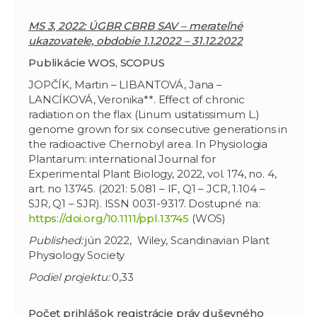
MS 3, 2022: ÚGBR CBRB SAV – merateľné
ukazovatele,
obdobie 1.1.2022 – 31.12.2022
Publikácie WOS, SCOPUS
JOPČÍK, Martin – LIBANTOVÁ, Jana –
LANCÍKOVÁ, Veronika**. Effect of chronic
radiation on the flax (Linum usitatissimum L.)
genome grown for six consecutive generations in
the radioactive Chernobyl area. In Physiologia
Plantarum: international Journal for
Experimental Plant Biology, 2022, vol. 174, no. 4,
art. no 13745. (2021: 5.081 – IF, Q1 – JCR, 1.104 –
SJR, Q1 – SJR). ISSN 0031-9317. Dostupné na:
https://doi.org/10.1111/ppl.13745
(WOS)
Published:
jún 2022, Wiley, Scandinavian Plant
Physiology Society
Podiel projektu:
0,33
Počet prihlášok registrácie práv duševného