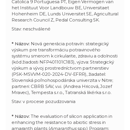
Catolica 9 Portuguesa PT, Eigen Vermogen van
het Instituut Voor Landbouw BE, Universitaet
Hohenheim DE, Lunds Universitet SE, Agricultural
Research Council Z, Pedal Consulting SK.
Stav: neschválené
* Názov:
Nová generácia potravín: strategický
výskum pre transformáciu potravinového
systému smerom k cirkularite, zdraviu a odolnosti
(kód žiadosti NFP401101C183), výzva: Strategický
výskum a vývoj prostredníctvom partnerstiev
(PSK-MSVVM-020-2024-DV-EFRR), žiadatel:
Slovenská poľnohospodárska univerzita v Nitre;
partneri: CBRB SAV, v.v.i. (Andrea Hricová, Jozef
Mravec), Tempesta s.r.o., Tatranská likérka s.r.o.
Stav: v procese pozudzovania
* Názov:
The evaluation of silicon application in
enhancing the resistance to abiotic stress in
amaranth plants (
Amaranthus
spp.) Program: