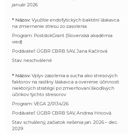
január 2026
* Názov:
Využitie endofytických baktérií láskavca
na zmiernenie stresu zo zasolenia
Program: PostdokGrant (Slovenská akadémia
vied)
Podávateľ: ÚGBR CBRB SAV, Jana Kačírová
Stav: neschválené
* Názov:
Vplyv zasolenia a sucha ako stresových
faktorov na rastliny láskavca a overenie účinnosti
niektorých stratégií pri zmierňovaní škodlivých
účinkov týchto stresorov
Program: VEGA 2/0134/26
Podávateľ: ÚGBR CBRB SAV, Andrea Hricová
Stav: schválený, začiatok riešenia jan. 2026 – dec.
2029