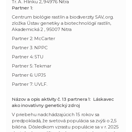
Tr. A. Hlinku 2, 94976 Nitra
Partner 1:
Centrum biológie rastlín a biodiverzity SAV, org.
zložka Ústav genetiky a biotechnológií rastlín,
Akademická 2 , 95007 Nitra
Partner 2: McCarter
Partner 3: NPPC
Partner 4: STU
Partner 5: Tekmar
Partner 6: UPJS
Partner 7: UVLF.
Názov a opis aktivity č. 13 partnera 1: Láskavec
ako inovatívny genetický zdroj
V priebehu nadchádzajúcich 15 rokov sa
predpokladá, že svetová populácia sa zvýši o 2,5
bilióna. Dôsledkom vzrastu populácie sa v r. 2025