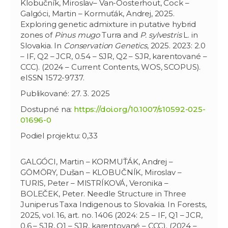
Klobučník, Miroslav– Van-Oosterhout, Cock –
Galgóci, Martin – Kormuťák, Andrej, 2025.
Exploring genetic admixture in putative hybrid
zones of
Pinus mugo
Turra and
P. sylvestris
L. in
Slovakia. In
Conservation Genetics
, 2025. 2023: 2.0
– IF, Q2 – JCR, 0.54 – SJR, Q2 – SJR, karentované –
CCC). (2024 – Current Contents, WOS, SCOPUS).
eISSN 1572-9737.
Publikované: 27. 3. 2025
Dostupné na:
https://doi.org/10.1007/s10592-025-
01696-0
Podiel projektu: 0,33
GALGÓCI, Martin – KORMUŤÁK, Andrej –
GÖMÖRY, Dušan – KLOBUČNÍK, Miroslav –
TURIS, Peter – MISTRÍKOVÁ, Veronika –
BOLEČEK, Peter. Needle Structure in Three
Juniperus Taxa Indigenous to Slovakia. In Forests,
2025, vol. 16, art. no. 1406 (2024: 2.5 – IF, Q1 – JCR,
0.6 – SJR, Q1 – SJR, karentované – CCC). (2024 –