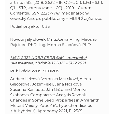
art. no. 1412. (2018: 2.632 – IF, Q2 – JCR, 1.361 – SJR,
Q1 – SJR, karentované – CC). (2019 – Current
Contents). ISSN 2223-7747, medzinárodný
vedecký časopis publikovaný – MDPI Švajčiarsko.
Podiel projektu: 0,33
Novoprijatý človek 1
/muž/žena – Ing. Miroslav
Rajninec, PhD.; Ing. Monika Szabóová, PhD.
MS 2, 2021: ÚGBR CBRB SAV – merateľné
ukazovatele,
obdobie 1.1.2021 – 31.12.2021
Publikácie WOS, SCOPUS
Andrea Hricová, Veronika Mistríková, Alena
Gajdošová , Jozef Fejér, Jana Nôžková,
Susanna Kariluoto, Ján Gažo and Monika
Szabóová. Comparative Analysis Reveals
Changes in Some Seed Properties in Amaranth
Mutant Variety ‘Zobor’ (A. hypochondriacus
× A. hybridus). Agronomy 2021, 11, 2565.