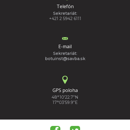
Telefón
Sekretariát:
+421 2 5942 6111
E-mail
Sekretariát:
botuinst@savba.sk
GPS poloha
48°10'22.7”N
17°03'59.9”E