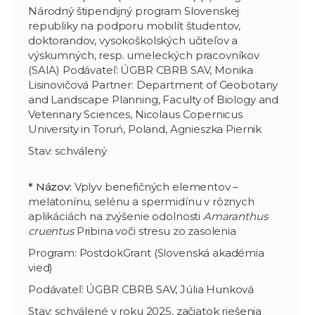
Národný štipendijný program Slovenskej
republiky na podporu mobilít študentov,
doktorandov, vysokoškolských učiteľov a
výskumných, resp. umeleckých pracovníkov
(SAIA) Podávateľ: ÚGBR CBRB SAV, Monika
Lisinovičová Partner: Department of Geobotany
and Landscape Planning, Faculty of Biology and
Veterinary Sciences, Nicolaus Copernicus
University in Toruń, Poland, Agnieszka Piernik
Stav: schválený
* Názov:
Vplyv benefičných elementov –
melatonínu, selénu a spermidínu v rôznych
aplikáciách na zvýšenie odolnosti
Amaranthus
cruentus
Pribina voči stresu zo zasolenia
Program: PostdokGrant (Slovenská akadémia
vied)
Podávateľ: ÚGBR CBRB SAV, Júlia Hunková
Stav: schválené v roku 2025, začiatok riešenia