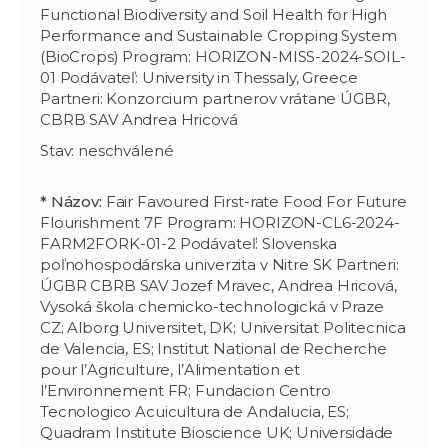
Functional Biodiversity and Soil Health for High
Performance and Sustainable Cropping System
(BioCrops) Program: HORIZON-MISS-2024-SOIL-
01 Podávateľ: University in Thessaly, Greece
Partneri: Konzorcium partnerov vrátane ÚGBR,
CBRB SAV Andrea Hricová
Stav: neschválené
* Názov:
Fair Favoured First-rate Food For Future
Flourishment 7F Program: HORIZON-CL6-2024-
FARM2FORK-01-2 Podávateľ: Slovenska
poľnohospodárska univerzita v Nitre SK Partneri:
ÚGBR CBRB SAV Jozef Mravec, Andrea Hricová,
Vysoká škola chemicko-technologická v Praze
CZ; Alborg Universitet, DK; Universitat Politecnica
de Valencia, ES; Institut National de Recherche
pour l’Agriculture, l’Alimentation et
l’Environnement FR; Fundacion Centro
Tecnologico Acuicultura de Andalucia, ES;
Quadram Institute Bioscience UK; Universidade