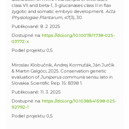
class VII and beta-1, 3-glucanases class II in flax
zygotic and somatic embryo development.
Acta
Physiologiae Plantarum
,
47
(3), 30.
Publikované: 8. 2. 2025
Dostupné na:
https://doi.org/10.1007/s11738-025-
03772-x
Podiel projektu: 0,5
Miroslav Klobučník, Andrej Kormuťák, Ján Jurčík
& Martin Galgóci, 2025. Conservation genetic
evaluation of
Juniperus communis
sensu lato in
Slovakia. Scientific Rep. 15: 8398 1.
Publikované: 11. 3. 2025
Dostupné na:
https://doi.org/10.1038/s41598-025-
92792-1
Podiel projektu: 0,5