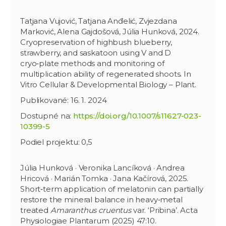
Tatjana Vujović, Tatjana Anđelić, Zvjezdana
Marković, Alena Gajdošová, Júlia Hunková, 2024.
Cryopreservation of highbush blueberry,
strawberry, and saskatoon using V and D
cryo‑plate methods and monitoring of
multiplication ability of regenerated shoots. In
Vitro Cellular & Developmental Biology – Plant.
Publikované: 16. 1. 2024
Dostupné na:
https://doi.org/10.1007/s11627-023-
10399-5
Podiel projektu: 0,5
Júlia Hunková · Veronika Lancíková · Andrea
Hricová · Marián Tomka · Jana Kačírová, 2025.
Short‑term application of melatonin can partially
restore the mineral balance in heavy‑metal
treated
Amaranthus cruentus
var. ‘Pribina’. Acta
Physiologiae Plantarum (2025) 47:10.