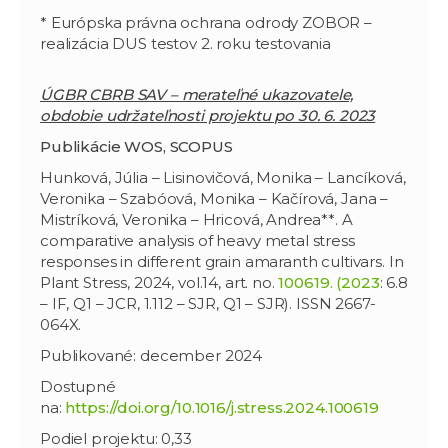
* Európska právna ochrana odrody ZOBOR –
realizácia DUS testov 2. roku testovania
ÚGBR CBRB SAV – merateľné ukazovatele,
obdobie udržateľnosti projektu po 30. 6. 2023
Publikácie WOS, SCOPUS
Hunková, Júlia – Lisinovičová, Monika – Lancíková,
Veronika – Szabóová, Monika – Kačírová, Jana –
Mistríková, Veronika – Hricová, Andrea**. A
comparative analysis of heavy metal stress
responses in different grain amaranth cultivars. In
Plant Stress, 2024, vol.14, art. no.
100619. (2023
: 6.8
– IF, Q1 – JCR, 1.112 – SJR, Q1 – SJR). ISSN 2667-
064X.
Publikované: december 2024
Dostupné
na:
https://doi.org/10.1016/j.stress.2024.100619
Podiel projektu: 0,33