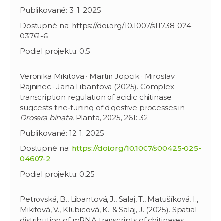
Publikované: 3. 1. 2025
Dostupné na: https://doi.org/10.1007/s11738-024-
03761-6
Podiel projektu: 0,5
Veronika Mikitova · Martin Jopcik · Miroslav
Rajninec · Jana Libantova (2025). Complex
transcription regulation of acidic chitinase
suggests fine‑tuning of digestive processes in
Drosera binata.
Planta, 2025, 261: 32.
Publikované: 12. 1. 2025
Dostupné na:
https://doi.org/10.1007/s00425-025-
04607-2
Podiel projektu: 0,25
Petrovská, B., Libantová, J., Salaj, T., Matušíková, I.,
Mikitová, V., Klubicová, K., & Salaj, J. (2025). Spatial
distribution of mRNA transcripts of chitinases