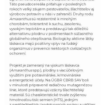
Táto pseudocereália priťahuje v posledných
rokoch veľký záujem pestovateľov, šľachtiteľov aj
výrobcov potravín u nás i v zahraničí. Druhy rodu
Amaranthus
sú rezistentné k mnohým
chorobám, tolerantné k suchu, zasoleniu,
vysokým teplotám a predstavujú tak dôležitú
alternatívnu plodinu v podmienkach súčasného
globálneho otepľovania. Biologicky aktívne látky
láskavca majú pozitívny vplyv na ľudský
organizmus v prevencii niektorých civilizačných
ochorení.
Projekt je zameraný na výskum láskavca
(
Amaranthus
spp.), plodiny s viacúčelovým
využitím pre potravinárske, krmovinárske
a energetické účely. Na ÚGBR CBRB SAV boli
v minulosti pripravené radiačnou mutagenézou
línie, ktoré predstavujú vzácny šľachtiteľský
materiál. Sú charakteristické trvale zvýšenou
hmotnosťou tisíc semien (HTS), jedným
z najdôležitejších úrodotvorných prvkov a väčšími