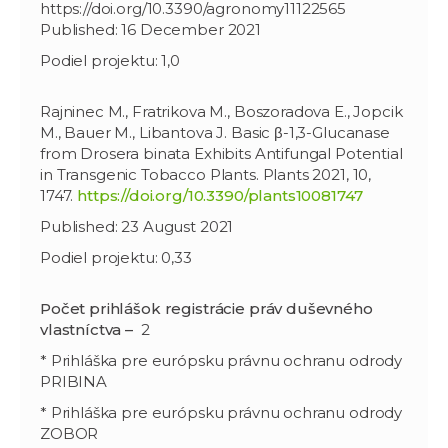
https://doi.org/10.3390/agronomy11122565
Published: 16 December 2021
Podiel projektu: 1,0
Rajninec M., Fratrikova M., Boszoradova E., Jopcik
M., Bauer M., Libantova J. Basic β-1,3-Glucanase
from Drosera binata Exhibits Antifungal Potential
in Transgenic Tobacco Plants. Plants 2021, 10,
1747.
https://doi.org/10.3390/plants10081747
Published: 23 August 2021
Podiel projektu: 0,33
Počet prihlášok registrácie práv duševného
vlastníctva –
2
* Prihláška pre európsku právnu ochranu odrody
PRIBINA
* Prihláška pre európsku právnu ochranu odrody
ZOBOR