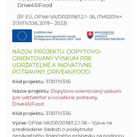
Drive4SIFood
(ŠF EÚ, OPVaI-VA/DP/2018/1.2.1- 06, ITMS2014+:
313011V336, 2019 – 2023)
NÁZOV PROJEKTU: DOPYTOVO-
ORIENTOVANÝ VÝSKUM PRE
UDRŽATEĽNÉ A INOVATÍVNE
POTRAVINY, DRIVE4SIFOOD
Kód projektu:
313011V336
Názov projektu:
Dopytovo-orientovaný výskum
pre udržateľné a inovatívne potraviny,
Drive4SIFood
Kód projektu:
313011V336
Výzva:
OPVaI-VA/DP/2018/1.2.1-06 – Výzva na
predkladanie žiadostí o poskytnutie
nenávratného finančného príspevku na podporu