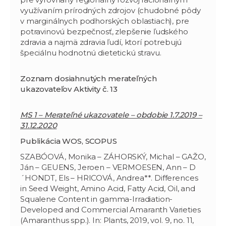
využívaním prírodných zdrojov (chudobné pôdy
v marginálnych podhorských oblastiach), pre
potravinovú bezpečnosť, zlepšenie ľudského
zdravia a najmä zdravia ľudí, ktorí potrebujú
špeciálnu hodnotnú dietetickú stravu.
Zoznam dosiahnutých merateľných
ukazovateľov Aktivity č. 13
MS 1 – Merateľné ukazovatele – obdobie 1.7.2019 –
31.12.2020
Publikácia WOS, SCOPUS
SZABÓOVÁ, Monika – ZÁHORSKÝ, Michal – GAŽO,
Ján – GEUENS, Jeroen – VERMOESEN, Ann – D
´HONDT, Els – HRICOVÁ, Andrea**. Differences
in Seed Weight, Amino Acid, Fatty Acid, Oil, and
Squalene Content in gamma-Irradiation-
Developed and Commercial Amaranth Varieties
(Amaranthus spp.). In: Plants, 2019, vol. 9, no. 11,