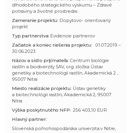
dlhodobého strategického výskumu – Zdravé
potraviny a životné prostredie.
Zameranie projektu:
Dopytovo- orientovaný
projekt
Typ partnerstva:
Evidencie partnerov
Začiatok a koniec riešenia projektu:
01.07.2019 –
30.06.2023
Názov a sídlo prijímateľa:
Centrum biológie
rastlín a biodiverzity SAV, org. zložka Ústav
genetiky a biotechnológií rastlín, Akademická 2 ,
95007 Nitra
Miesto realizácie projektu:
Ústav genetiky
a biotechnológií rastlín, Akademická 2, 95007
Nitra
Výška poskytnutého NFP:
256 403,10 EUR
Hlavný partner:
Slovenská poľnohospodárska univerzita v Nitre,