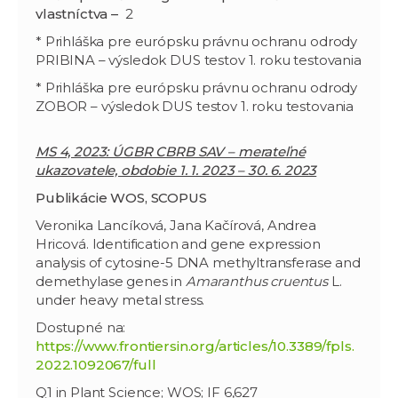
vlastníctva –
2
* Prihláška pre európsku právnu ochranu odrody
PRIBINA – výsledok DUS testov 1. roku testovania
* Prihláška pre európsku právnu ochranu odrody
ZOBOR – výsledok DUS testov 1. roku testovania
MS 4, 2023: ÚGBR CBRB SAV – merateľné
ukazovatele, obdobie 1. 1. 2023 – 30. 6. 2023
Publikácie WOS, SCOPUS
Veronika Lancíková, Jana Kačírová, Andrea
Hricová. Identification and gene expression
analysis of cytosine-5 DNA methyltransferase and
demethylase genes in
Amaranthus cruentus
L.
under heavy metal stress.
Dostupné na:
https://www.frontiersin.org/articles/10.3389/fpls.
2022.1092067/full
Q1 in Plant Science; WOS; IF 6,627