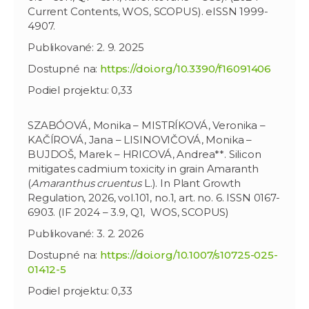
Current Contents, WOS, SCOPUS). eISSN 1999-
4907.
Publikované: 2. 9. 2025
Dostupné na:
https://doi.org/10.3390/f16091406
Podiel projektu: 0,33
SZABÓOVÁ, Monika – MISTRÍKOVÁ, Veronika –
KAČÍROVÁ, Jana – LISINOVIČOVÁ, Monika –
BUJDOŠ, Marek – HRICOVÁ, Andrea**. Silicon
mitigates cadmium toxicity in grain Amaranth
(
Amaranthus cruentus
L.). In Plant Growth
Regulation, 2026, vol.101, no.1, art. no. 6. ISSN 0167-
6903. (IF 2024 – 3.9, Q1, WOS, SCOPUS)
Publikované: 3. 2. 2026
Dostupné na:
https://doi.org/10.1007/s10725-025-
01412-5
Podiel projektu: 0,33