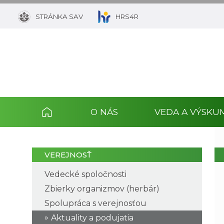
STRÁNKA SAV
HRS4R
O NÁS
VEDA A VÝSKU
VEREJNOSŤ
Vedecké spoločnosti
Zbierky organizmov (herbár)
Spolupráca s verejnosťou
Aktuality a podujatia