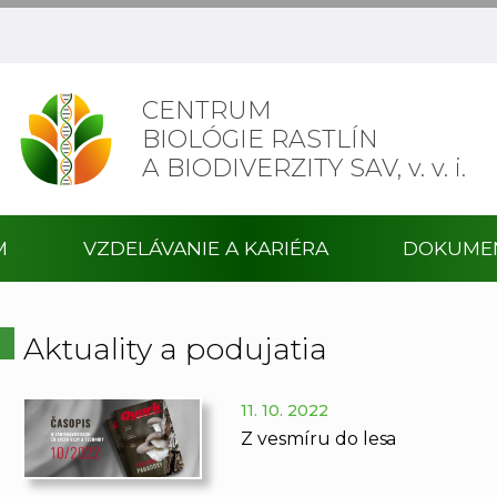
CENTRUM
BIOLÓGIE RASTLÍN
A BIODIVERZITY SAV,
v. v. i.
M
VZDELÁVANIE A KARIÉRA
DOKUME
Aktuality a podujatia
11. 10. 2022
Z vesmíru do lesa