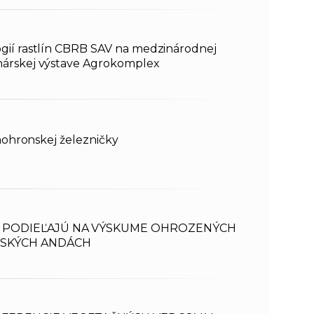
ógií rastlín CBRB SAV na medzinárodnej
nárskej výstave Agrokomplex
rnohronskej železničky
A PODIEĽAJÚ NA VÝSKUME OHROZENÝCH
JSKÝCH ANDÁCH