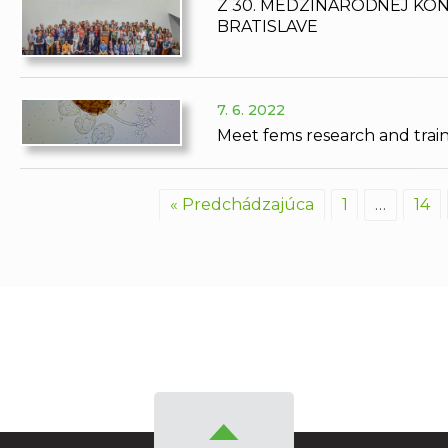
Z 30. MEDZINÁRODNEJ KO
BRATISLAVE
7. 6. 2022
Meet fems research and trai
« Predchádzajúca
1
…
14