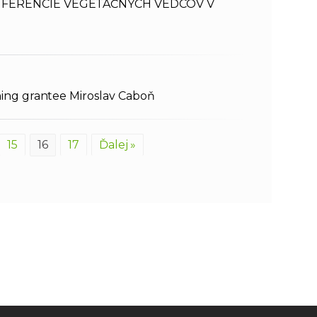
NFERENCIE VEGETAČNÝCH VEDCOV V
ning grantee Miroslav Caboň
15
16
17
Ďalej »