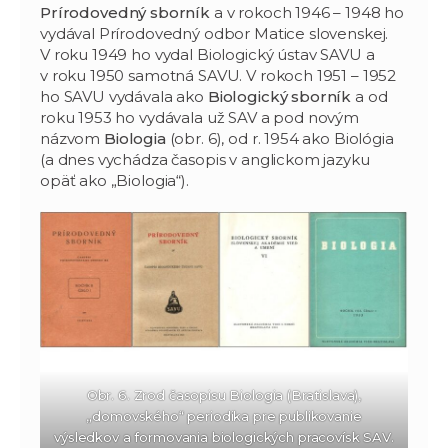
Prírodovedný sborník
a v rokoch 1946 – 1948 ho
vydával Prírodovedný odbor Matice slovenskej.
V roku 1949 ho vydal Biologický ústav SAVU a
v roku 1950 samotná SAVU. V rokoch 1951 – 1952
ho SAVU vydávala ako
Biologický sborník
a od
roku 1953 ho vydávala už SAV a pod novým
názvom
Biologia
(obr. 6), od r. 1954 ako Biológia
(a dnes vychádza časopis v anglickom jazyku
opäť ako „Biologia“).
Obr. 6. Zrod časopisu Biologia (Bratislava),
„domovského“ periodika pre publikovanie
výsledkov a formovania biologických pracovísk SAV.