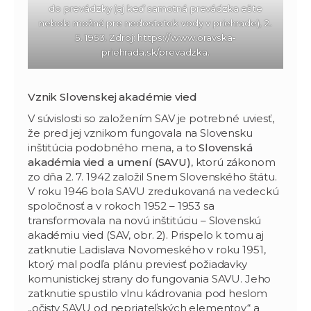
do prevádzky (aj keď samotná prevádzka ešte
nebola možná pre nedostatok vody v priehrade), 2.
5. 1953. Zdroj: https://www.oravska-
priehrada.sk/prevadzka.
Vznik Slovenskej akadémie vied
V súvislosti so založením SAV je potrebné uviesť,
že pred jej vznikom fungovala na Slovensku
inštitúcia podobného mena, a to
Slovenská
akadémia vied a umení (SAVU)
, ktorú zákonom
zo dňa 2. 7. 1942 založil Snem Slovenského štátu.
V roku 1946 bola SAVU zredukovaná na vedeckú
spoločnosť a v rokoch 1952 – 1953 sa
transformovala na novú inštitúciu – Slovenskú
akadémiu vied (SAV, obr. 2). Prispelo k tomu aj
zatknutie Ladislava Novomeského v roku 1951,
ktorý mal podľa plánu previesť požiadavky
komunistickej strany do fungovania SAVU. Jeho
zatknutie spustilo vlnu kádrovania pod heslom
„očisty SAVU od nepriateľských elementov“ a