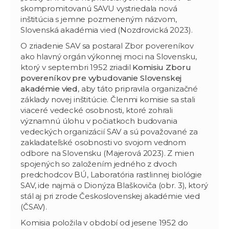
skompromitovanú SAVU vystriedala nová
inštitúcia s jemne pozmeneným názvom,
Slovenská akadémia vied (Nozdrovická 2023).
O zriadenie SAV sa postaral Zbor povereníkov
ako hlavný orgán výkonnej moci na Slovensku,
ktorý v septembri 1952 zriadil
Komisiu Zboru
povereníkov pre vybudovanie Slovenskej
akadémie vied
, aby táto pripravila organizačné
základy novej inštitúcie. Členmi komisie sa stali
viaceré vedecké osobnosti, ktoré zohrali
významnú úlohu v počiatkoch budovania
vedeckých organizácií SAV a sú považované za
zakladateľské osobnosti vo svojom vednom
odbore na Slovensku (Majerová 2023). Z mien
spojených so založením jedného z dvoch
predchodcov BÚ, Laboratória rastlinnej biológie
SAV, ide najmä o Dionýza Blaškoviča (obr. 3), ktorý
stál aj pri zrode Československej akadémie vied
(ČSAV).
Komisia položila v období od jesene 1952 do