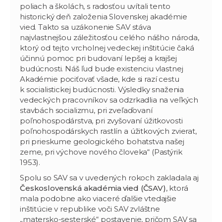
poliach a školách, s radosťou uvítali tento
historický deň založenia Slovenskej akadémie
vied. Takto sa uzákonenie SAV stáva
najvlastnejšou záležitosťou celého nášho národa,
ktorý od tejto vrcholnej vedeckej inštitúcie čaká
účinnú pomoc pri budovaní lepšej a krajšej
budúcnosti. Náš ľud bude existenciu vlastnej
Akadémie pociťovať všade, kde si razí cestu
k socialistickej budúcnosti. Výsledky snaženia
vedeckých pracovníkov sa odzrkadlia na veľkých
stavbách socializmu, pri zveľaďovaní
poľnohospodárstva, pri zvyšovaní úžitkovosti
poľnohospodárskych rastlín a úžitkových zvierat,
pri prieskume geologického bohatstva našej
zeme, pri výchove nového človeka“ (Pastýrik
1953).
Spolu so SAV sa v uvedených rokoch zakladala aj
Československá akadémia vied (ČSAV)
, ktorá
mala podobne ako viaceré ďalšie vtedajšie
inštitúcie v republike voči SAV zvláštne
„matersko-sesterské“ postavenie, pričom SAV sa