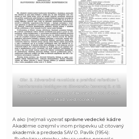
Obr. 5. Záverečná rezolúcia a prehľad referátov 1.
konferencie biológov na Slovensku konanej 9. a 10.
marca 1951 v Bratislave (publikované v Biol. Sborn.
Slov. Akad. Vied, ročník 6).
A ako (ne)mali vyzerať
správne vedecké kádre
Akadémie ozrejmil v inom príspevku už citovaný
akademik a predseda SAV O. Pavlík (1954):
„Buržoázia v strachu, aby sa vedec nespojil s