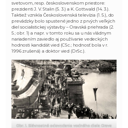
svetovom, resp. československom priestore:
prezidenti J. V. Stalin (5. 3.) a K. Gottwald (14. 3.).
Taktiež vznikla Československá televízia (1. 5.), do
prevádzky bolo spustené jedno z prvých veľkých
diel socialistickej výstavby – Oravská priehrada (2.
5.; obr. 1) a napr. v tomto roku sa u nás vládnym
nariadením zaviedlo aj používanie vedeckých
hodnosti kandidát vied (CSc.; hodnosť bola v r.
1996 zrušená) a doktor vied (DrSc.).
Obr. 1. Slávnostné odovzdanie vodného diela Orava