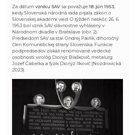
Za dátum
vzniku SAV
sa považuje
18. jún 1953
,
kedy Slovenská národná rada prijala zákon o
Slovenskej akadémii vied. O týždeň neskôr, 26. 6.
1953 bol vznik SAV slávnostne vyhlásený v
Národnom divadle v Bratislave (obr. 2).
Predsedom SAV sa stal Ondrej Pavlík, dlhoročný
člen Komunistickej strany Slovenska. Funkcie
podpredsedov získali renomované vedecké
osobnosti: virológ Dionýz Blaškovič, metalurg
Jozef Čabelka a fyzik Dionýz Ilkovič (Nozdrovická
2023).