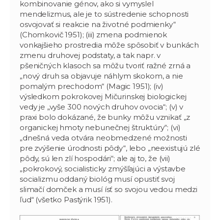
kombinovanie génov, ako si vymyslel
mendelizmus, ale je to sústredenie schopnosti
osvojovať si reakcie na životné podmienky“
(Chomkovič 1951); (iii) zmena podmienok
vonkajšieho prostredia môže spôsobiť v bunkách
zmenu druhovej podstaty, a tak napr. v
pšeničných klasoch sa môžu tvoriť ražné zrná a
„nový druh sa objavuje náhlym skokom, a nie
pomalým prechodom“ (Magic 1951); (iv)
výsledkom pokrokovej Mičurinskej biologickej
vedy je „vyše 300 nových druhov ovocia“; (v) v
praxi bolo dokázané, že bunky môžu vznikať „z
organickej hmoty nebunečnej štruktúry“; (vi)
„dnešná veda otvára neobmedzené možnosti
pre zvýšenie úrodnosti pôdy“, lebo „neexistujú zlé
pôdy, sú len zlí hospodári“; ale aj to, že (vii)
„pokrokový, socialisticky zmýšľajúci a výstavbe
socializmu oddaný biológ musí opustiť svoj
slimačí domček a musí ísť so svojou vedou medzi
ľud“ (všetko Pastýrik 1951).