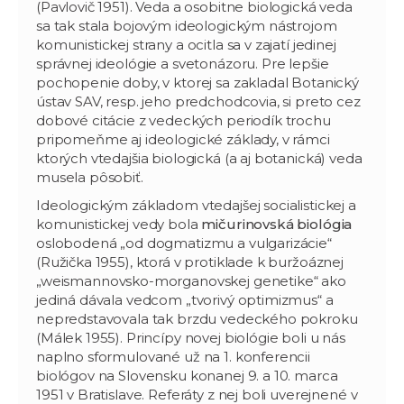
(Pavlovič 1951). Veda a osobitne biologická veda
sa tak stala bojovým ideologickým nástrojom
komunistickej strany a ocitla sa v zajatí jedinej
správnej ideológie a svetonázoru. Pre lepšie
pochopenie doby, v ktorej sa zakladal Botanický
ústav SAV, resp. jeho predchodcovia, si preto cez
dobové citácie z vedeckých periodík trochu
pripomeňme aj ideologické základy, v rámci
ktorých vtedajšia biologická (a aj botanická) veda
musela pôsobiť.
Ideologickým základom vtedajšej socialistickej a
komunistickej vedy bola
mičurinovská biológia
oslobodená „od dogmatizmu a vulgarizácie“
(Ružička 1955), ktorá v protiklade k buržoáznej
„weismannovsko-morganovskej genetike“ ako
jediná dávala vedcom „tvorivý optimizmus“ a
nepredstavovala tak brzdu vedeckého pokroku
(Málek 1955). Princípy novej biológie boli u nás
naplno sformulované už na 1. konferencii
biológov na Slovensku konanej 9. a 10. marca
1951 v Bratislave. Referáty z nej boli uverejnené v