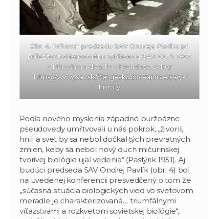
Obr. 4. Príhovor predsedu SAV Ondreja Pavlíka pri
príležitosti slávnostného vyhlásenia SAV 26. 6. 1953
v Národnom divadle v Bratislave. Zdroj:
https://www.sav.sk/?lang=sk&doc=anniversary-
history
Podľa nového myslenia západné buržoázne
pseudovedy umŕtvovali u nás pokrok, „živorili,
hnili a svet by sa nebol dočkal tých prevratných
zmien, keby sa nebol nový duch mičurinskej
tvorivej biológie ujal vedenia“ (Pastýrik 1951). Aj
budúci predseda SAV Ondrej Pavlík (obr. 4) bol
na uvedenej konferencii presvedčený o tom že
„súčasná situácia biologických vied vo svetovom
meradle je charakterizovaná… triumfálnymi
víťazstvami a rozkvetom sovietskej biológie“,