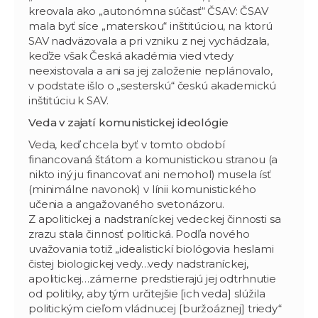
kreovala ako „autonómna súčasť“ ČSAV: ČSAV
mala byť síce „materskou“ inštitúciou, na ktorú
SAV nadväzovala a pri vzniku z nej vychádzala,
keďže však Česká akadémia vied vtedy
neexistovala a ani sa jej založenie neplánovalo,
v podstate išlo o „sesterskú“ českú akademickú
inštitúciu k SAV.
Veda v zajatí komunistickej ideológie
Veda, keď chcela byť v tomto období
financovaná štátom a komunistickou stranou (a
nikto iný ju financovať ani nemohol) musela ísť
(minimálne navonok) v línii komunistického
učenia a angažovaného svetonázoru.
Z apolitickej a nadstraníckej vedeckej činnosti sa
zrazu stala činnosť politická. Podľa nového
uvažovania totiž „idealistickí biológovia heslami
čistej biologickej vedy…vedy nadstraníckej,
apolitickej…zámerne predstierajú jej odtrhnutie
od politiky, aby tým určitejšie [ich veda] slúžila
politickým cieľom vládnucej [buržoáznej] triedy“