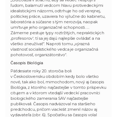
ľudom, balamutí vedcom hlavu protivedeckými
idealistickými názormi, odtrhuje ho od verejnej,
politickej práce, uzaviera ho výlučne do kabinetu,
laboratória a súčasne s tým nerozvíja, naopak
umŕtvuje jeho organizačné schopnosti. …
Zámerne pestuje typy roztržitých, nepraktických
‚profesorov‘; tí sa jej dajú najlepšie ovládať a na
všetko zneužívať“. Naproti tomu „výrazná
vlastnosť socialistického vedca je organizačná
pohotovosť, organizátorstvo“.
Časopis Biológia
Päťdesiate roky 20. storočia boli
v Československu obdobím kedy bolo všetko
nové, tak ako bol, mimochodom, nový aj časopis
Biológia, z ktorého najčastejšie v tomto príspevku
citujem a v ktorom vtedajší vedeckí pracovníci
biologického zamerania SAV najčastejšie
publikovali. Časopis nadväzoval na staršieho
predchodcu, pričom viackrát zmenil názov aj
vydavateľa (obr. 6). Spočiatku sa časopis volal