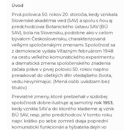
Úvod
Prvá polovica 50. rokov 20. storočia, kedy vznikala
Slovenské akadémia vied (SAV) a spolu s ňou aj
predchodcovia Botanického ústavu SAV (BÚ
SAV), bola na Slovensku, podobne ako v celom
bývalom Československu, charakterizovaná
veľkými spoločenskými zmenami. Spoločnosť sa
z demokracie vydala Víťazným februárom 1948
na cestu veľkého komunistického experimentu
a dramatická zmena spoločenského zriadenia
začala práve v prvej polovici 50. rokov naplno
presakovať do všetkých sfér vtedajšieho života,
vedu nevynímajúc. (Mená osôb uvádzam bez
titulov.)
Prevratné zmeny, ktoré prebiehali v súdobej
spoločnosti dobre ilustruje aj samotný
rok 1953
,
kedy vznikla SAV a do ktorého kladieme aj vznik
BÚ SAV, resp. jeho predchodcov. V tomto roku
napr. krátko po sebe zomreli dvaja poprední
komunistickí funkcionári a hýbatelia dejín vo