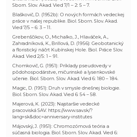
Sborn. Slov. Akad. Vied 7/1 – 2: 5 – 7.
Blaškovič, D. (1952b): O nových formách vedeckej
práce v našej republike. Biol. Sborn. Slov. Akad.
Vied 7/5 – 6: 3 – 11.
Grebenščikov, O., Michalko, J., Hlaváček, A.,
Zahradníková, K., Brillová, D. (1956): Geobotanický
a floristický náčrt Kubínskej Hole. Biol. Práce Slov.
Akad. Vied 2/5: 1 – 91.
Chomkovič, G. (1951): Príklady pseudovedy v
pôdohospodárstve, mičurinské a lysenkovské
učenie. Biol. Sborn. Slov. Akad. Vied 6: 180 – 184.
Magic, D. (1951): Druh v smysle dnešnej biologie.
Biol. Sborn. Slov. Akad. Vied 6: 54 – 58.
Majerová, K. (2023): Najstaršie vedecké
pracoviská SAV. https://www.sav.sk/?
lang=sk&doc=anniversary-institutes
Májovský, J. (1951): Chromozómová teória a
súčasná biologia. Biol. Sborn. Slov. Akad. Vied 6: