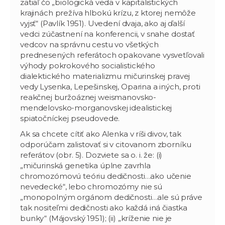
zatiaľ čo „biologická veda v kapitalistických
krajinách prežíva hlbokú krízu, z ktorej nemôže
vyjsť“ (Pavlík 1951). Uvedení dvaja, ako aj ďalší
vedci zúčastnení na konferencii, v snahe dostať
vedcov na správnu cestu vo všetkých
prednesených referátoch opakovane vysvetľovali
výhody pokrokového socialistického
dialektického materializmu mičurinskej pravej
vedy Lysenka, Lepešinskej, Oparina a iných, proti
reakčnej buržoáznej weismanovsko-
mendelovsko-morganovskej idealistickej
spiatočníckej pseudovede.
Ak sa chcete cítiť ako Alenka v ríši divov, tak
odporúčam zalistovať si v citovanom zborníku
referátov (obr. 5). Dozviete sa o. i. že: (i)
„mičurinská genetika úplne zavrhla
chromozómovú teóriu dedičnosti…ako učenie
nevedecké“, lebo chromozómy nie sú
„monopolným orgánom dedičnosti…ale sú práve
tak nositeľmi dedičnosti ako každá iná čiastka
bunky“ (Májovský 1951); (ii) „kríženie nie je