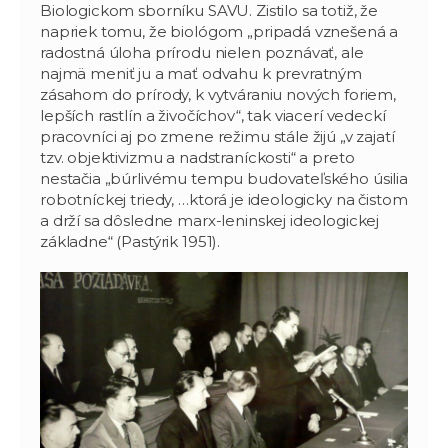
Biologickom sborníku SAVU. Zistilo sa totiž, že
napriek tomu, že biológom „pripadá vznešená a
radostná úloha prírodu nielen poznávať, ale
najmä meniť ju a mať odvahu k prevratným
zásahom do prírody, k vytváraniu nových foriem,
lepších rastlín a živočíchov“, tak viacerí vedeckí
pracovníci aj po zmene režimu stále žijú „v zajatí
tzv. objektivizmu a nadstraníckosti“ a preto
nestačia „búrlivému tempu budovateľského úsilia
robotníckej triedy, …ktorá je ideologicky na čistom
a drží sa dôsledne marx-leninskej ideologickej
základne“ (Pastýrik 1951).