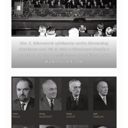
Obr. 2. Slávnostné vyhlásenie vzniku Slovenskej
akadémie vied 26. 6. 1953 v Národnom divadle v
Bratislave. Zdroj: https://www.vtedy.sk/slovenska-
akademia-vied-vznik.