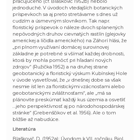
pracujúceho (cf. Blaškovič 1952b) nebolo
jednoduché. V úvodoch vtedajších botanických
príspevkoch sa aj preto stretávame s dnes už
cudzím a úsmevným slovníkom. Tak napr.
floristický príspevok o náleze dvoch splanených
nepôvodných druhov cievnatých rastlín (glejovky
americkej a líčidla amerického) na Záhorí hlási, že
„pri plnom využívaní domácej surovinovej
základne je potrebné si všímať každej drobnosti,
ktorá by mohla pomôcť pri hľadaní nových
zdrojov“ (Ružička 1952) a na druhej strane
geobotanický a floristický výskum Kubínskej Hole
v úvode vysvetľoval, že „v dnešnej dobe sa však
nesmie ísť len za floristickými vzácnosťami alebo
geobotanickými zvláštnosťami“, ale „má sa
plánovite preskúmať každý kus územia a osvetliť
…jeho perspektívnosť aj po národohospodárskej
stránke“ (Grebenščikov et al. 1956). Ale o tom
bližšie až nabudúce.
Literatúra
Blaškovič, D. (1952a): Úvodom k VII. ročníku. Biol.