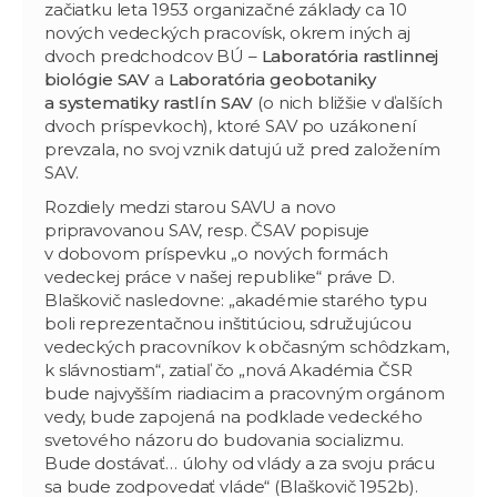
začiatku leta 1953 organizačné základy ca 10
nových vedeckých pracovísk, okrem iných aj
dvoch predchodcov BÚ –
Laboratória rastlinnej
biológie SAV
a
Laboratória geobotaniky
a systematiky rastlín SAV
(o nich bližšie v ďalších
dvoch príspevkoch), ktoré SAV po uzákonení
prevzala, no svoj vznik datujú už pred založením
SAV.
Rozdiely medzi starou SAVU a novo
pripravovanou SAV, resp. ČSAV popisuje
v dobovom príspevku „o nových formách
vedeckej práce v našej republike“ práve D.
Blaškovič nasledovne: „akadémie starého typu
boli reprezentačnou inštitúciou, sdružujúcou
vedeckých pracovníkov k občasným schôdzkam,
k slávnostiam“, zatiaľ čo „nová Akadémia ČSR
bude najvyšším riadiacim a pracovným orgánom
vedy, bude zapojená na podklade vedeckého
svetového názoru do budovania socializmu.
Bude dostávať… úlohy od vlády a za svoju prácu
sa bude zodpovedať vláde“ (Blaškovič 1952b).