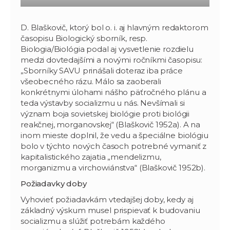
D. Blaškovič, ktorý bol o. i. aj hlavným redaktorom
časopisu Biologický sborník, resp.
Biologia/Biológia podal aj vysvetlenie rozdielu
medzi dovtedajšími a novými ročníkmi časopisu:
„Sborníky SAVU prinášali doteraz iba práce
všeobecného rázu. Málo sa zaoberali
konkrétnymi úlohami nášho päťročného plánu a
teda výstavby socializmu u nás. Nevšímali si
význam boja sovietskej biológie proti biológii
reakčnej, morganovskej“ (Blaškovič 1952a). A na
inom mieste doplnil, že vedu a špeciálne biológiu
bolo v týchto nových časoch potrebné vymaniť z
kapitalistického zajatia „mendelizmu,
morganizmu a virchowiánstva“ (Blaškovič 1952b).
Požiadavky doby
Vyhovieť požiadavkám vtedajšej doby, kedy aj
základný výskum musel prispievať k budovaniu
socializmu a slúžiť potrebám každého