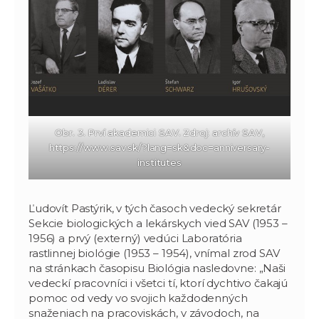
Obr. 3. Prví akademici SAV. Zdroj: archív SAV,
https://www.sav.sk/?lang=sk&doc=anniversary-
institutes
Ľudovít Pastýrik, v tých časoch vedecký sekretár
Sekcie biologických a lekárskych vied SAV (1953 –
1956) a prvý (externý) vedúci Laboratória
rastlinnej biológie (1953 – 1954), vnímal zrod SAV
na stránkach časopisu Biológia nasledovne: „Naši
vedeckí pracovníci i všetci tí, ktorí dychtivo čakajú
pomoc od vedy vo svojich každodenných
snaženiach na pracoviskách, v závodoch, na